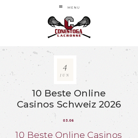
MENU
4
JUN
10 Beste Online
Casinos Schweiz 2026
03.06
10 Beste Online Casinos