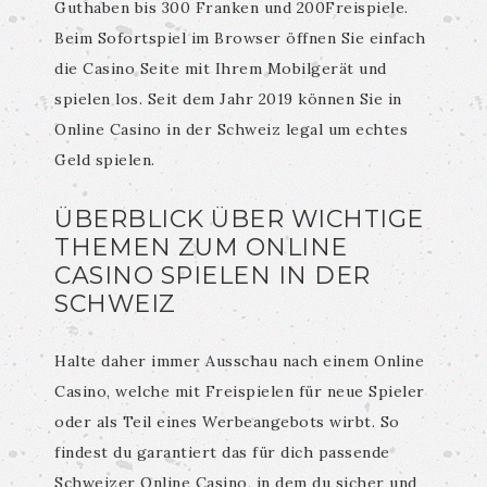
Guthaben bis 300 Franken und 200Freispiele.
Beim Sofortspiel im Browser öffnen Sie einfach
die Casino Seite mit Ihrem Mobilgerät und
spielen los. Seit dem Jahr 2019 können Sie in
Online Casino in der Schweiz legal um echtes
Geld spielen.
ÜBERBLICK ÜBER WICHTIGE
THEMEN ZUM ONLINE
CASINO SPIELEN IN DER
SCHWEIZ
Halte daher immer Ausschau nach einem Online
Casino, welche mit Freispielen für neue Spieler
oder als Teil eines Werbeangebots wirbt. So
findest du garantiert das für dich passende
Schweizer Online Casino, in dem du sicher und