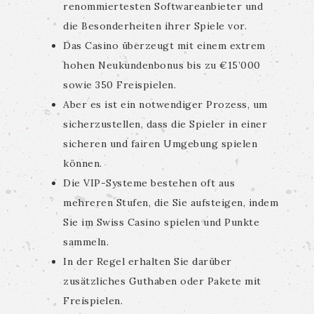
renommiertesten Softwareanbieter und
die Besonderheiten ihrer Spiele vor.
Das Casino überzeugt mit einem extrem
hohen Neukundenbonus bis zu €15’000
sowie 350 Freispielen.
Aber es ist ein notwendiger Prozess, um
sicherzustellen, dass die Spieler in einer
sicheren und fairen Umgebung spielen
können.
Die VIP-Systeme bestehen oft aus
mehreren Stufen, die Sie aufsteigen, indem
Sie im Swiss Casino spielen und Punkte
sammeln.
In der Regel erhalten Sie darüber
zusätzliches Guthaben oder Pakete mit
Freispielen.