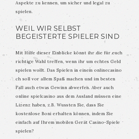
Aspekte zu kennen, um sicher und legal zu
spielen.
WEIL WIR SELBST
BEGEISTERTE SPIELER SIND
Mit Hilfe dieser Einblicke könnt ihr die für euch
richtige Wahl treffen, wenn ihr um echtes Geld
spielen wollt. Das Spielen in einem onlinecasino
ch soll vor allem Spaß machen und im besten
Fall auch etwas Gewinn abwerfen. Aber auch
online spielcasino aus dem Ausland müssen eine
Lizenz haben, z.B. Wussten Sie, dass Sie
kostenlose Boni erhalten können, indem Sie
einfach auf Ihrem mobilen Gerät Casino-Spiele
spielen?