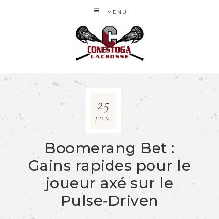
MENU
25
JUN
Boomerang Bet :
Gains rapides pour le
joueur axé sur le
Pulse‑Driven