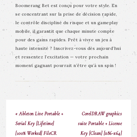
Boomerang Bet est conçu pour votre style. En
se concentrant sur la prise de décision rapide,
le contrôle discipliné du risque et un gameplay
mobile, il garantit que chaque minute compte
pour des gains rapides. Prêt à vivre un jeu à
haute intensité ? Inscrivez-vous dès aujourd’hui
et ressentez l’excitation — votre prochain
moment gagnant pourrait n’être qu’à un spin !
« Ableton Live Portable +
CorelDRAW graphics
Serial Key [Lifetime]
suite Portable + License
[100% Worked] FileCR
Key [Clean] [x86-x64]