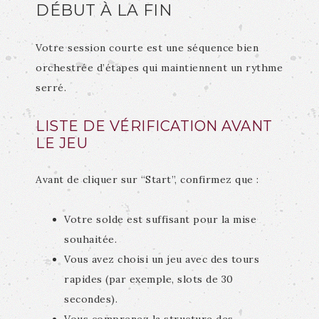
DÉBUT À LA FIN
Votre session courte est une séquence bien
orchestrée d’étapes qui maintiennent un rythme
serré.
LISTE DE VÉRIFICATION AVANT
LE JEU
Avant de cliquer sur “Start”, confirmez que :
Votre solde est suffisant pour la mise
souhaitée.
Vous avez choisi un jeu avec des tours
rapides (par exemple, slots de 30
secondes).