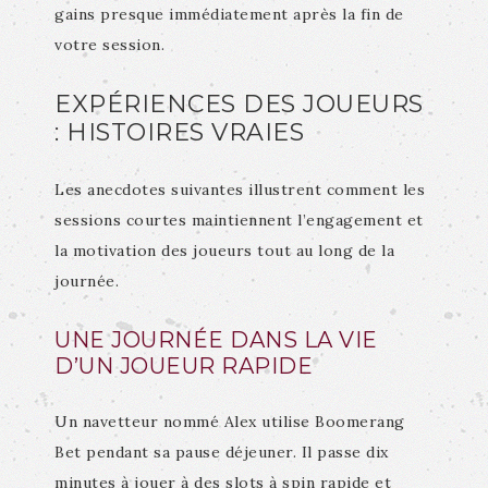
gains presque immédiatement après la fin de
votre session.
EXPÉRIENCES DES JOUEURS
: HISTOIRES VRAIES
Les anecdotes suivantes illustrent comment les
sessions courtes maintiennent l’engagement et
la motivation des joueurs tout au long de la
journée.
UNE JOURNÉE DANS LA VIE
D’UN JOUEUR RAPIDE
Un navetteur nommé Alex utilise Boomerang
Bet pendant sa pause déjeuner. Il passe dix
minutes à jouer à des slots à spin rapide et