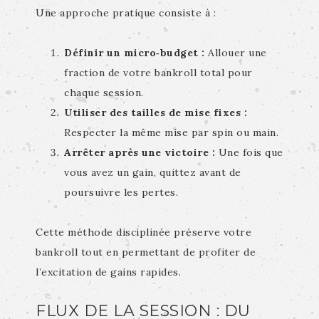
Une approche pratique consiste à :
Définir un micro‑budget :
Allouer une
fraction de votre bankroll total pour
chaque session.
Utiliser des tailles de mise fixes :
Respecter la même mise par spin ou main.
Arrêter après une victoire :
Une fois que
vous avez un gain, quittez avant de
poursuivre les pertes.
Cette méthode disciplinée préserve votre
bankroll tout en permettant de profiter de
l’excitation de gains rapides.
FLUX DE LA SESSION : DU