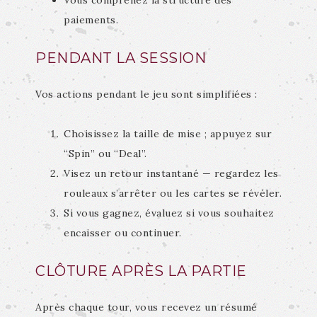
Vous comprenez la structure des
paiements.
PENDANT LA SESSION
Vos actions pendant le jeu sont simplifiées :
Choisissez la taille de mise ; appuyez sur
“Spin” ou “Deal”.
Visez un retour instantané — regardez les
rouleaux s’arrêter ou les cartes se révéler.
Si vous gagnez, évaluez si vous souhaitez
encaisser ou continuer.
CLÔTURE APRÈS LA PARTIE
Après chaque tour, vous recevez un résumé