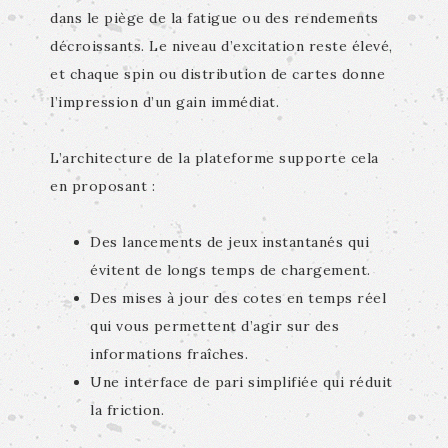
dans le piège de la fatigue ou des rendements
décroissants. Le niveau d’excitation reste élevé,
et chaque spin ou distribution de cartes donne
l’impression d’un gain immédiat.
L’architecture de la plateforme supporte cela
en proposant :
Des lancements de jeux instantanés qui
évitent de longs temps de chargement.
Des mises à jour des cotes en temps réel
qui vous permettent d’agir sur des
informations fraîches.
Une interface de pari simplifiée qui réduit
la friction.