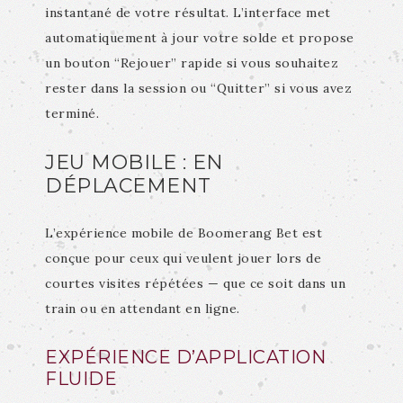
instantané de votre résultat. L’interface met
automatiquement à jour votre solde et propose
un bouton “Rejouer” rapide si vous souhaitez
rester dans la session ou “Quitter” si vous avez
terminé.
JEU MOBILE : EN
DÉPLACEMENT
L’expérience mobile de Boomerang Bet est
conçue pour ceux qui veulent jouer lors de
courtes visites répétées — que ce soit dans un
train ou en attendant en ligne.
EXPÉRIENCE D’APPLICATION
FLUIDE