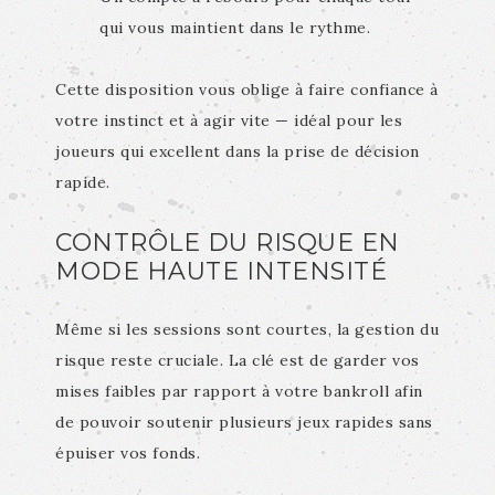
qui vous maintient dans le rythme.
Cette disposition vous oblige à faire confiance à
votre instinct et à agir vite — idéal pour les
joueurs qui excellent dans la prise de décision
rapide.
CONTRÔLE DU RISQUE EN
MODE HAUTE INTENSITÉ
Même si les sessions sont courtes, la gestion du
risque reste cruciale. La clé est de garder vos
mises faibles par rapport à votre bankroll afin
de pouvoir soutenir plusieurs jeux rapides sans
épuiser vos fonds.