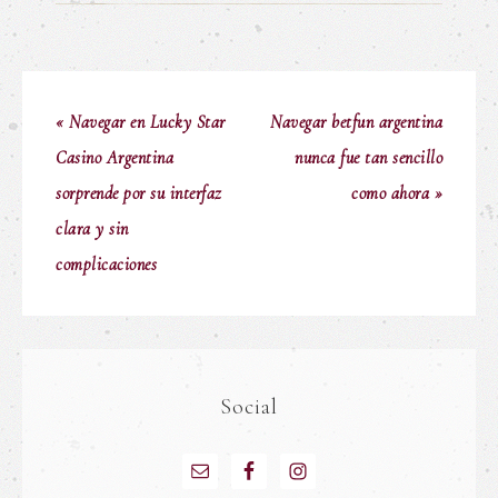
« Navegar en Lucky Star
Navegar betfun argentina
Casino Argentina
nunca fue tan sencillo
sorprende por su interfaz
como ahora »
clara y sin
complicaciones
Social