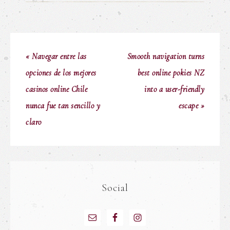
« Navegar entre las
Smooth navigation turns
opciones de los mejores
best online pokies NZ
casinos online Chile
into a user-friendly
nunca fue tan sencillo y
escape »
claro
Social