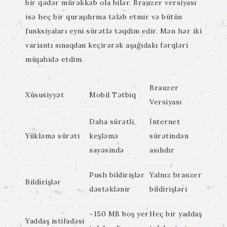
bir qədər mürəkkəb ola bilər. Brauzer versiyası
isə heç bir quraşdırma tələb etmir və bütün
funksiyaları eyni sürətlə təqdim edir. Mən hər iki
variantı sınaqdan keçirərək aşağıdakı fərqləri
müşahidə etdim.
Brauzer
Xüsusiyyət
Mobil Tətbiq
Versiyası
Daha sürətli,
İnternet
Yükləmə sürəti
keşləmə
sürətindən
sayəsində
asılıdır
Push bildirişlər
Yalnız brauzer
Bildirişlər
dəstəklənir
bildirişləri
~150 MB boş yer
Heç bir yaddaş
Yaddaş istifadəsi