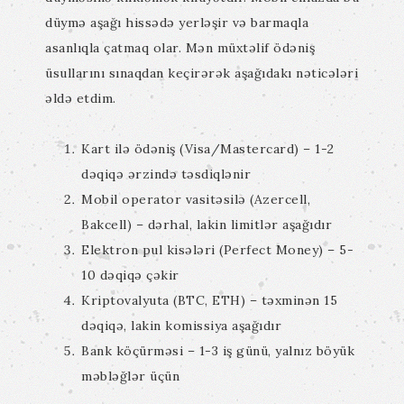
düymə aşağı hissədə yerləşir və barmaqla
asanlıqla çatmaq olar. Mən müxtəlif ödəniş
üsullarını sınaqdan keçirərək aşağıdakı nəticələri
əldə etdim.
Kart ilə ödəniş (Visa/Mastercard) – 1-2
dəqiqə ərzində təsdiqlənir
Mobil operator vasitəsilə (Azercell,
Bakcell) – dərhal, lakin limitlər aşağıdır
Elektron pul kisələri (Perfect Money) – 5-
10 dəqiqə çəkir
Kriptovalyuta (BTC, ETH) – təxminən 15
dəqiqə, lakin komissiya aşağıdır
Bank köçürməsi – 1-3 iş günü, yalnız böyük
məbləğlər üçün