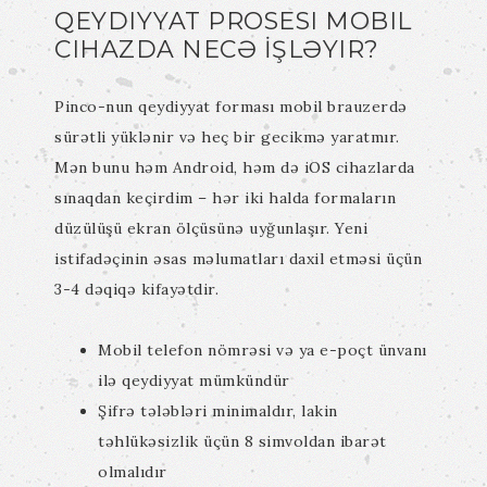
QEYDIYYAT PROSESI MOBIL
CIHAZDA NECƏ İŞLƏYIR?
Pinco-nun qeydiyyat forması mobil brauzerdə
sürətli yüklənir və heç bir gecikmə yaratmır.
Mən bunu həm Android, həm də iOS cihazlarda
sınaqdan keçirdim – hər iki halda formaların
düzülüşü ekran ölçüsünə uyğunlaşır. Yeni
istifadəçinin əsas məlumatları daxil etməsi üçün
3-4 dəqiqə kifayətdir.
Mobil telefon nömrəsi və ya e-poçt ünvanı
ilə qeydiyyat mümkündür
Şifrə tələbləri minimaldır, lakin
təhlükəsizlik üçün 8 simvoldan ibarət
olmalıdır