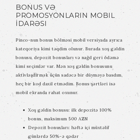
BONUS VƏ
PROMOSYONLARIN MOBIL
İDARƏSI
Pinco-nun bonus bölməsi mobil versiyada ayrıca
kateqoriya kimi təqdim olunur. Burada xoş gəldin
bonusu, depozit bonusları və nağd geri ödəmə
kimi seçimlər var. Mən xoş gəldin bonusunu
aktivləşdirmək üçün sadəcə bir düyməyə basdım,
heç bir kod daxil etmədim. Bonus şərtləri isə
mobil ekranda rahat oxunur.
Xoş gəldin bonusu: ilk depozitə 100%
bonus, maksimum 500 AZN
Depozit bonusları: həftə içi müxtəlif
günlərdə 50%-ə qədər