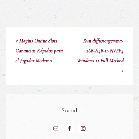
« Magius Online Slots:
Run diffusiongemma-
Ganancias Rápidas para
26B-A4B-it-NVFP4
el Jugador Moderno
Windows 11 Full Method
»
Social