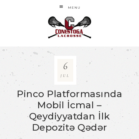
MENU
6
JUL
Pinco Platformasında
Mobil İcmal –
Qeydiyyatdan İlk
Depozitə Qədər