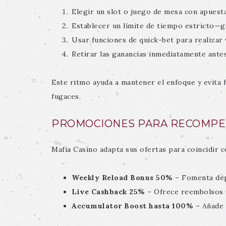
Elegir un slot o juego de mesa con apuesta
Establecer un límite de tiempo estricto—
Usar funciones de quick-bet para realizar 
Retirar las ganancias inmediatamente ante
Este ritmo ayuda a mantener el enfoque y evita 
fugaces.
PROMOCIONES PARA RECOMPE
Mafia Casino adapta sus ofertas para coincidir c
Weekly Reload Bonus 50%
– Fomenta dep
Live Cashback 25%
– Ofrece reembolsos i
Accumulator Boost hasta 100%
– Añade 