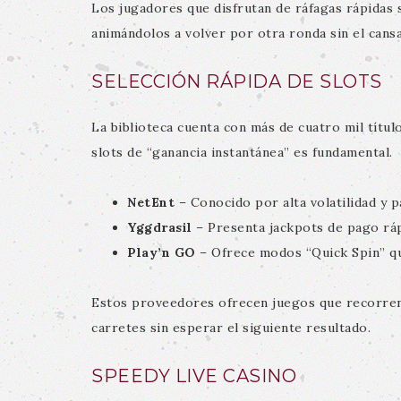
Los jugadores que disfrutan de ráfagas rápidas 
animándolos a volver por otra ronda sin el cans
SELECCIÓN RÁPIDA DE SLOTS
La biblioteca cuenta con más de cuatro mil títul
slots de “ganancia instantánea” es fundamental.
NetEnt
– Conocido por alta volatilidad y 
Yggdrasil
– Presenta jackpots de pago rá
Play’n GO
– Ofrece modos “Quick Spin” qu
Estos proveedores ofrecen juegos que recorren
carretes sin esperar el siguiente resultado.
SPEEDY LIVE CASINO