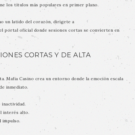
ne los títulos más populares en primer plano.
o un latido del corazón, dirígete a
el portal oficial donde sesiones cortas se convierten en
IONES CORTAS Y DE ALTA
ta. Mafia Casino crea un entorno donde la emoción escala
de inmediato.
inactividad.
 interés alto.
l impulso.