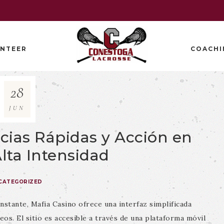
NTEER
COACHI
28
JUN
cias Rápidas y Acción en
Alta Intensidad
CATEGORIZED
nstante, Mafia Casino ofrece una interfaz simplificada
os. El sitio es accesible a través de una plataforma móvil