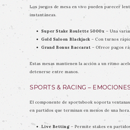
Los juegos de mesa en vivo pueden parecer lento
instantáneas.
Super Stake Roulette 5000x
– Una varia
Gold Saloon Blackjack
– Con turnos rápid
Grand Bonus Baccarat
– Ofrece pagos rá
Estas mesas mantienen la acción a un ritmo acel
detenerse entre manos.
SPORTS & RACING – EMOCIONE
El componente de sportsbook soporta ventanas 
en partidos que terminan en menos de una hora.
Live Betting
– Permite stakes en partidos