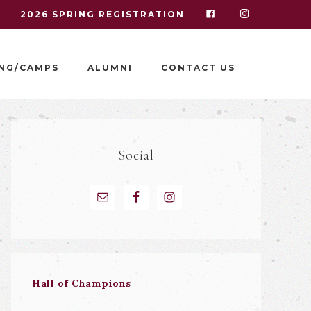
I
2026 SPRING REGISTRATION
NG/CAMPS
ALUMNI
CONTACT US
Social
Hall of Champions