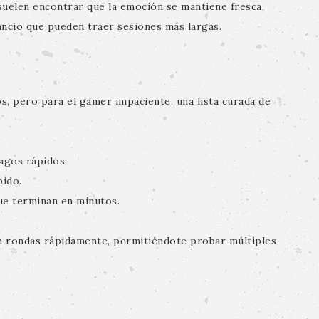
suelen encontrar que la emoción se mantiene fresca,
ancio que pueden traer sesiones más largas.
os, pero para el gamer impaciente, una lista curada de
pagos rápidos.
pido.
e terminan en minutos.
 rondas rápidamente, permitiéndote probar múltiples