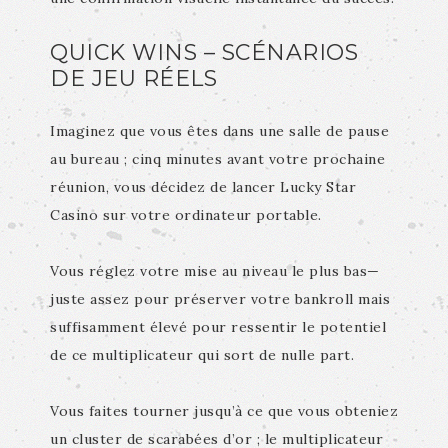
QUICK WINS – SCÉNARIOS
DE JEU RÉELS
Imaginez que vous êtes dans une salle de pause
au bureau ; cinq minutes avant votre prochaine
réunion, vous décidez de lancer Lucky Star
Casino sur votre ordinateur portable.
Vous réglez votre mise au niveau le plus bas—
juste assez pour préserver votre bankroll mais
suffisamment élevé pour ressentir le potentiel
de ce multiplicateur qui sort de nulle part.
Vous faites tourner jusqu’à ce que vous obteniez
un cluster de scarabées d’or ; le multiplicateur