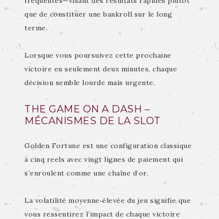
fréquentes—visant des résultats rapides plutôt
que de constituer une bankroll sur le long
terme.
Lorsque vous poursuivez cette prochaine
victoire en seulement deux minutes, chaque
décision semble lourde mais urgente.
THE GAME ON A DASH –
MÉCANISMES DE LA SLOT
Golden Fortune est une configuration classique
à cinq reels avec vingt lignes de paiement qui
s’enroulent comme une chaîne d’or.
La volatilité moyenne‑élevée du jeu signifie que
vous ressentirez l’impact de chaque victoire