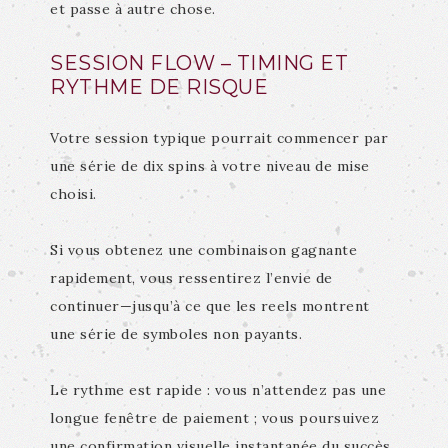
et passe à autre chose.
SESSION FLOW – TIMING ET
RYTHME DE RISQUE
Votre session typique pourrait commencer par
une série de dix spins à votre niveau de mise
choisi.
Si vous obtenez une combinaison gagnante
rapidement, vous ressentirez l’envie de
continuer—jusqu’à ce que les reels montrent
une série de symboles non payants.
Le rythme est rapide : vous n’attendez pas une
longue fenêtre de paiement ; vous poursuivez
une confirmation visuelle instantanée du succès.