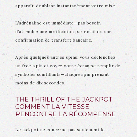
apparaît, doublant instantanément votre mise.
L’adrénaline est immédiate—pas besoin
d’attendre une notification par email ou une
confirmation de transfert bancaire.
Après quelques autres spins, vous déclenchez
un free-spin et voyez votre écran se remplir de
symboles scintillants—chaque spin prenant
moins de dix secondes.
THE THRILL OF THE JACKPOT –
COMMENT LA VITESSE
RENCONTRE LA RÉCOMPENSE
Le jackpot ne concerne pas seulement le