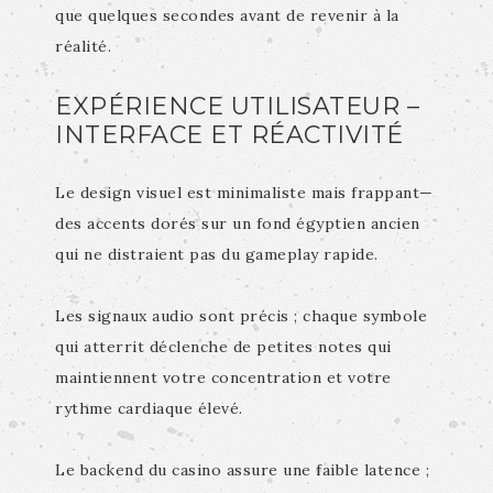
que quelques secondes avant de revenir à la
réalité.
EXPÉRIENCE UTILISATEUR –
INTERFACE ET RÉACTIVITÉ
Le design visuel est minimaliste mais frappant—
des accents dorés sur un fond égyptien ancien
qui ne distraient pas du gameplay rapide.
Les signaux audio sont précis ; chaque symbole
qui atterrit déclenche de petites notes qui
maintiennent votre concentration et votre
rythme cardiaque élevé.
Le backend du casino assure une faible latence ;