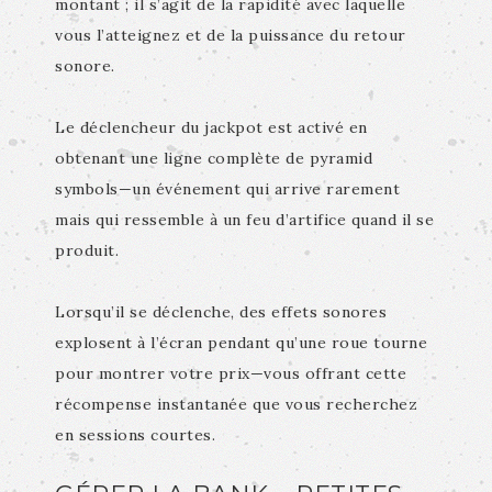
montant ; il s’agit de la rapidité avec laquelle
vous l’atteignez et de la puissance du retour
sonore.
Le déclencheur du jackpot est activé en
obtenant une ligne complète de pyramid
symbols—un événement qui arrive rarement
mais qui ressemble à un feu d’artifice quand il se
produit.
Lorsqu’il se déclenche, des effets sonores
explosent à l’écran pendant qu’une roue tourne
pour montrer votre prix—vous offrant cette
récompense instantanée que vous recherchez
en sessions courtes.