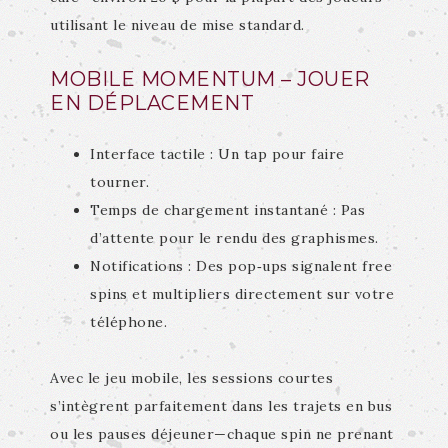
utilisant le niveau de mise standard.
MOBILE MOMENTUM – JOUER
EN DÉPLACEMENT
Interface tactile : Un tap pour faire
tourner.
Temps de chargement instantané : Pas
d’attente pour le rendu des graphismes.
Notifications : Des pop‑ups signalent free
spins et multipliers directement sur votre
téléphone.
Avec le jeu mobile, les sessions courtes
s’intègrent parfaitement dans les trajets en bus
ou les pauses déjeuner—chaque spin ne prenant