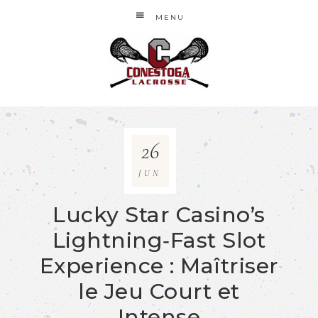
MENU
26
JUN
Lucky Star Casino’s
Lightning‑Fast Slot
Experience : Maîtriser
le Jeu Court et
Intense