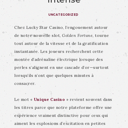
UNCATEGORIZED
Chez Lucky Star Casino, l’engouement autour
de notre nouvelle slot,
Golden Fortune
, tourne
tout autour de la vitesse et de la gratification
instantanée. Les joueurs recherchent cette
montée d’adrénaline électrique lorsque des
perles s’alignent en une cascade d’or—surtout
lorsqu’ils n’ont que quelques minutes à
consacrer.
Le mot «
Unique Casino
» revient souvent dans
les titres parce que notre plateforme offre une
expérience vraiment distinctive pour ceux qui
aiment les explosions d’excitation en petites