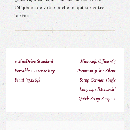
téléphone de votre poche ou quitter votre
bureau.
« MacDrive Standard
Microsoft Office 365
Portable + License Key
Premium 32 bit Silent
Final (x32x64)
Setup German single
Language [Monarch]
Quick Setup Script »