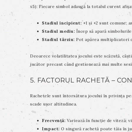
x5). Fiecare simbol adaugă la totalul curent afiș
Stadiul incipient:
+1 și +2 sunt comune; a
Stadiul mediu:
Încep să apară simbolurile
Stadiul târziu:
Pot apărea multiplicatori 
Deoarece volatilitatea jocului este scăzută, câș
jucător precaut când gestionează mai multe sesi
5. FACTORUL RACHETĂ – CO
Rachetele sunt întorsătura jocului în privința per
scade ușor altitudinea.
Frecvență:
Variează în funcție de viteză; v
Impact:
O singură rachetă poate tăia în jum