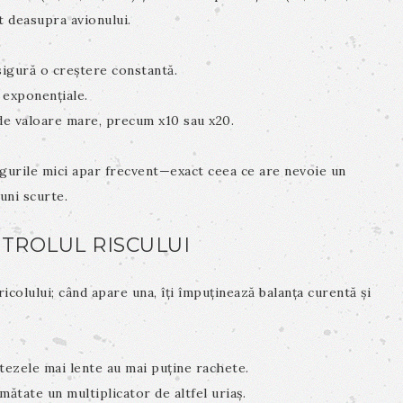
at deasupra avionului.
sigură o creștere constantă.
 exponențiale.
de valoare mare, precum x10 sau x20.
tigurile mici apar frecvent—exact ceea ce are nevoie un
uni scurte.
NTROLUL RISCULUI
icolului; când apare una, îți împuținează balanța curentă și
itezele mai lente au mai puține rachete.
ătate un multiplicator de altfel uriaș.