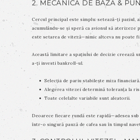
2. MECANICĂ DE BAZĂ & PUN
Cercul principal este simplu: setează-ți pariul, 
acumulându-se și speră ca avionul să aterizeze p
este setarea de viteză—nimic altceva nu poate fi 
Această limitare a spațiului de decizie creează un
a-ți investi bankroll-ul.
Selecția de pariu stabilește miza financiară
Alegerea vitezei determină toleranța la ris
Toate celelalte variabile sunt aleatorii.
Deoarece fiecare rundă este rapidă—adesea sub 
într-o singură pauză de cafea sau în timpul navet