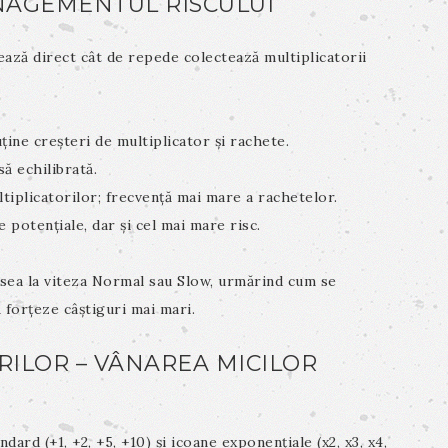
ANAGEMENTUL RISCULUI
ează direct cât de repede colectează multiplicatorii
ține creșteri de multiplicator și rachete.
ă echilibrată.
iplicatorilor; frecvență mai mare a rachetelor.
potențiale, dar și cel mai mare risc.
esea la viteza Normal sau Slow, urmărind cum se
ă forțeze câștiguri mai mari.
RILOR – VÂNAREA MICILOR
dard (+1, +2, +5, +10) și icoane exponențiale (x2, x3, x4,