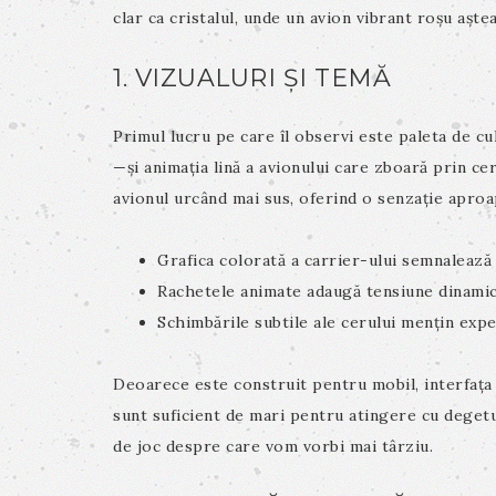
clar ca cristalul, unde un avion vibrant roșu așt
1. VIZUALURI ȘI TEMĂ
Primul lucru pe care îl observi este paleta de c
—și animația lină a avionului care zboară prin c
avionul urcând mai sus, oferind o senzație aproa
Grafica colorată a carrier-ului semnalează 
Rachetele animate adaugă tensiune dinamic
Schimbările subtile ale cerului mențin expe
Deoarece este construit pentru mobil, interfața
sunt suficient de mari pentru atingere cu degetu
de joc despre care vom vorbi mai târziu.