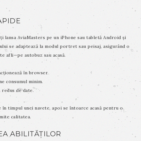
RAPIDE
i lansa AviaMasters pe un iPhone sau tabletă Android și
cului se adaptează la modul portret sau peisaj, asigurând o
 te afli—pe autobuz sau acasă.
cționează în browser.
ne consumul minim.
 redus de date.
 în timpul unei navete, apoi se întoarce acasă pentru o
ite calitatea.
A ABILITĂȚILOR