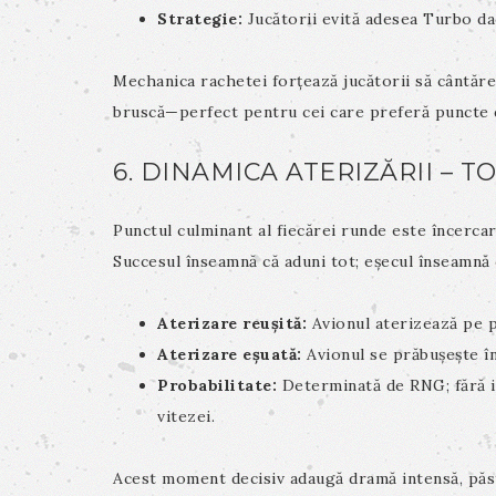
Strategie:
Jucătorii evită adesea Turbo da
Mechanica rachetei forțează jucătorii să cântăre
bruscă—perfect pentru cei care preferă puncte de
6. DINAMICA ATERIZĂRII – T
Punctul culminant al fiecărei runde este încerca
Succesul înseamnă că aduni tot; eșecul înseamnă 
Aterizare reușită:
Avionul aterizează pe p
Aterizare eșuată:
Avionul se prăbușește în
Probabilitate:
Determinată de RNG; fără in
vitezei.
Acest moment decisiv adaugă dramă intensă, păst