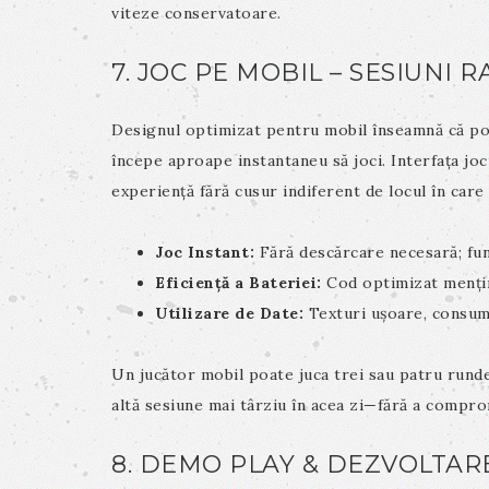
viteze conservatoare.
7. JOC PE MOBIL – SESIUNI 
Designul optimizat pentru mobil înseamnă că poț
începe aproape instantaneu să joci. Interfața jo
experiență fără cusur indiferent de locul în care
Joc Instant:
Fără descărcare necesară; fun
Eficiență a Bateriei:
Cod optimizat menți
Utilizare de Date:
Texturi ușoare, consum
Un jucător mobil poate juca trei sau patru runde
altă sesiune mai târziu în acea zi—fără a comprom
8. DEMO PLAY & DEZVOLTARE