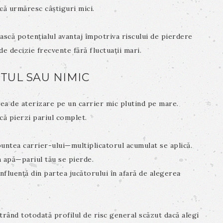
că urmăresc câștiguri mici.
ască potențialul avantaj împotriva riscului de pierdere
 decizie frecvente fără fluctuații mari.
OTUL SAU NIMIC
rea de aterizare pe un carrier mic plutind pe mare.
că pierzi pariul complet.
untea carrier-ului—multiplicatorul acumulat se aplică.
 apă—pariul tău se pierde.
fluență din partea jucătorului în afară de alegerea
rând totodată profilul de risc general scăzut dacă alegi