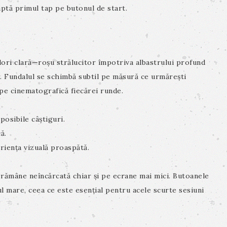
eaptă primul tap pe butonul de start.
ulori clară—roșu strălucitor împotriva albastrului profund
er. Fundalul se schimbă subtil pe măsură ce urmărești
pe cinematografică fiecărei runde.
posibile câștiguri.
ă.
riența vizuală proaspătă.
 rămâne neîncărcată chiar și pe ecrane mai mici. Butoanele
l mare, ceea ce este esențial pentru acele scurte sesiuni