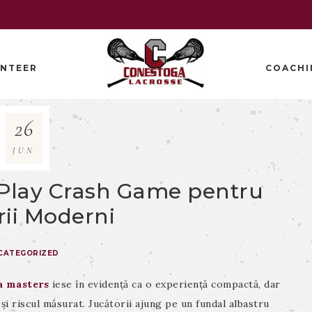
NTEER
COACHI
26
JUN
‑Play Crash Game pentru
ii Moderni
CATEGORIZED
a masters
iese în evidență ca o experiență compactă, dar
i riscul măsurat. Jucătorii ajung pe un fundal albastru