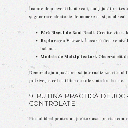
Înainte de a investi bani reali, mulți jucători t
și generare aleatorie de numere ca și jocul real.
Fără Riscul de Bani Reali:
Credite virtual
Explorarea Vitezei:
Încearcă fiecare nive
balanța.
Modele de Multiplicatori:
Observă cât de 
Demo-ul ajută jucătorii să internalizeze ritmul fi
potrivește cel mai bine cu toleranța lor la risc.
9. RUTINA PRACTICĂ DE JOC
CONTROLATE
Ritmul ideal pentru un jucător axat pe risc contro