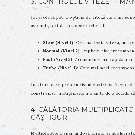
3. CONTROLUL VITEZEI – M
Jocul oferă patru opțiuni de viteză care influenț
avionul și cât de des apar rachetele.
Slow (Nivel 1):
Cea mai lentă viteză; mai pu
Normal (Nivel 2):
Implicit; risc/recompens
Fast (Nivel 3):
Accumulare mai rapidă a mult
Turbo (Nivel 4):
Cele mai mari recompense 
Jucătorii care preferă riscul controlat încep ad
construiesc multiplicatorii înainte de a decide s
4. CĂLĂTORIA MULTIPLICATO
CÂȘTIGURI
Multiplicatorii apar în două forme: simboluri stan