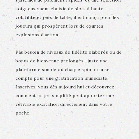
systèmes de paiement rapides, et une sélection
soigneusement choisie de slots à haute
volatilité et jeux de table, il est conçu pour les
joueurs qui prospèrent lors de courtes
explosions d’action.
Pas besoin de niveaux de fidélité élaborés ou de
bonus de bienvenue prolongés—juste une
plateforme simple où chaque spin ou mise
compte pour une gratification immédiate.
Inscrivez-vous dès aujourd’hui et découvrez
comment un jeu simplifié peut apporter une
véritable excitation directement dans votre
poche.