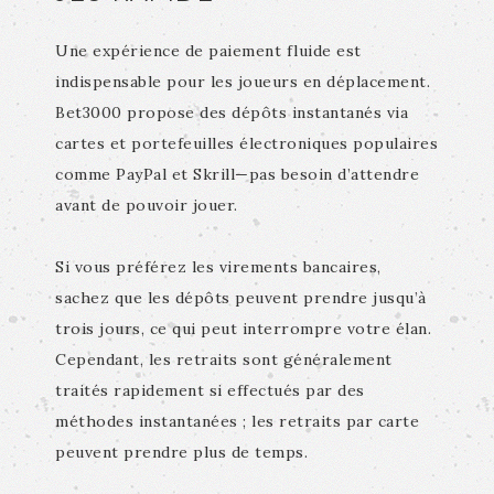
Une expérience de paiement fluide est
indispensable pour les joueurs en déplacement.
Bet3000 propose des dépôts instantanés via
cartes et portefeuilles électroniques populaires
comme PayPal et Skrill—pas besoin d’attendre
avant de pouvoir jouer.
Si vous préférez les virements bancaires,
sachez que les dépôts peuvent prendre jusqu’à
trois jours, ce qui peut interrompre votre élan.
Cependant, les retraits sont généralement
traités rapidement si effectués par des
méthodes instantanées ; les retraits par carte
peuvent prendre plus de temps.