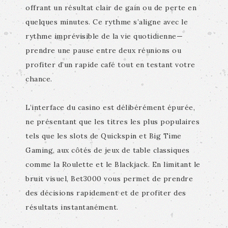
offrant un résultat clair de gain ou de perte en
quelques minutes. Ce rythme s’aligne avec le
rythme imprévisible de la vie quotidienne—
prendre une pause entre deux réunions ou
profiter d’un rapide café tout en testant votre
chance.
L’interface du casino est délibérément épurée,
ne présentant que les titres les plus populaires
tels que les slots de Quickspin et Big Time
Gaming, aux côtés de jeux de table classiques
comme la Roulette et le Blackjack. En limitant le
bruit visuel, Bet3000 vous permet de prendre
des décisions rapidement et de profiter des
résultats instantanément.