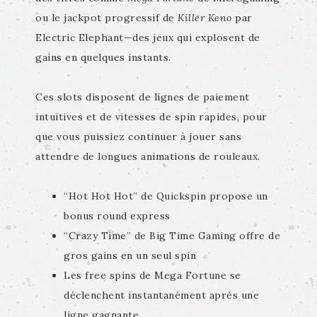
ou le jackpot progressif de
Killer Keno
par
Electric Elephant—des jeux qui explosent de
gains en quelques instants.
Ces slots disposent de lignes de paiement
intuitives et de vitesses de spin rapides, pour
que vous puissiez continuer à jouer sans
attendre de longues animations de rouleaux.
“Hot Hot Hot” de Quickspin propose un
bonus round express
“Crazy Time” de Big Time Gaming offre de
gros gains en un seul spin
Les free spins de Mega Fortune se
déclenchent instantanément après une
ligne gagnante