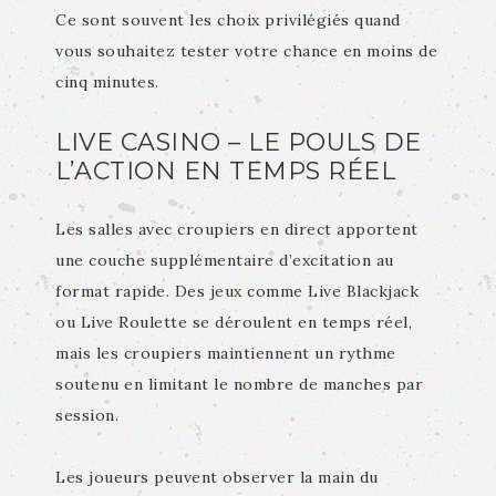
Ce sont souvent les choix privilégiés quand
vous souhaitez tester votre chance en moins de
cinq minutes.
LIVE CASINO – LE POULS DE
L’ACTION EN TEMPS RÉEL
Les salles avec croupiers en direct apportent
une couche supplémentaire d’excitation au
format rapide. Des jeux comme Live Blackjack
ou Live Roulette se déroulent en temps réel,
mais les croupiers maintiennent un rythme
soutenu en limitant le nombre de manches par
session.
Les joueurs peuvent observer la main du