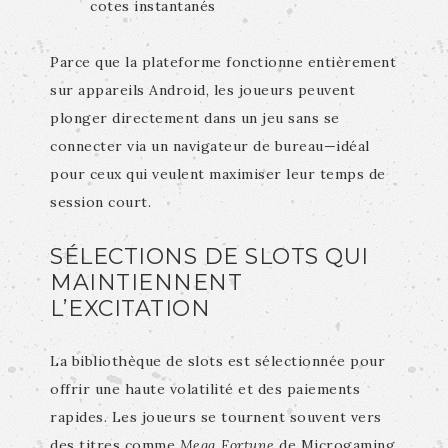
cotes instantanés
Parce que la plateforme fonctionne entièrement
sur appareils Android, les joueurs peuvent
plonger directement dans un jeu sans se
connecter via un navigateur de bureau—idéal
pour ceux qui veulent maximiser leur temps de
session court.
SÉLECTIONS DE SLOTS QUI
MAINTIENNENT
L’EXCITATION
La bibliothèque de slots est sélectionnée pour
offrir une haute volatilité et des paiements
rapides. Les joueurs se tournent souvent vers
des titres comme
Mega Fortune
de Microgaming