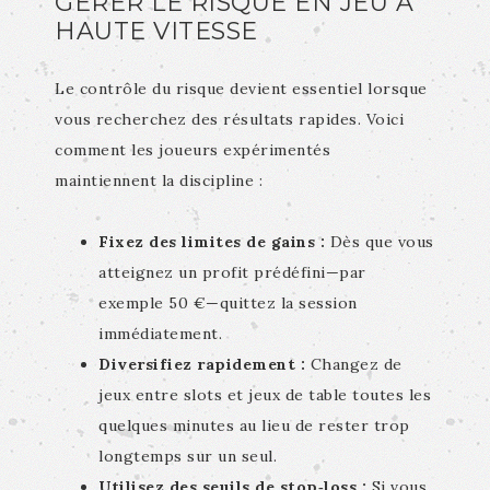
GÉRER LE RISQUE EN JEU À
HAUTE VITESSE
Le contrôle du risque devient essentiel lorsque
vous recherchez des résultats rapides. Voici
comment les joueurs expérimentés
maintiennent la discipline :
Fixez des limites de gains :
Dès que vous
atteignez un profit prédéfini—par
exemple 50 €—quittez la session
immédiatement.
Diversifiez rapidement :
Changez de
jeux entre slots et jeux de table toutes les
quelques minutes au lieu de rester trop
longtemps sur un seul.
Utilisez des seuils de stop‑loss :
Si vous