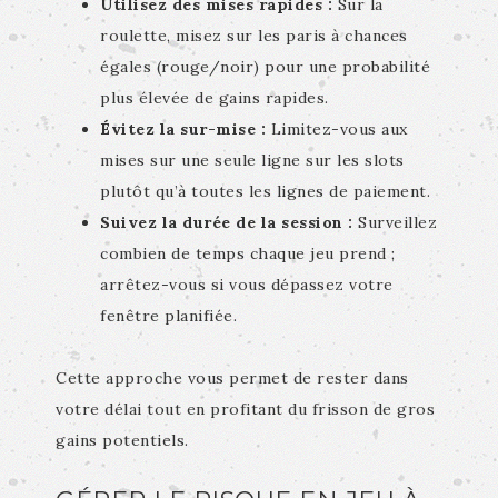
Utilisez des mises rapides :
Sur la
roulette, misez sur les paris à chances
égales (rouge/noir) pour une probabilité
plus élevée de gains rapides.
Évitez la sur-mise :
Limitez-vous aux
mises sur une seule ligne sur les slots
plutôt qu’à toutes les lignes de paiement.
Suivez la durée de la session :
Surveillez
combien de temps chaque jeu prend ;
arrêtez-vous si vous dépassez votre
fenêtre planifiée.
Cette approche vous permet de rester dans
votre délai tout en profitant du frisson de gros
gains potentiels.