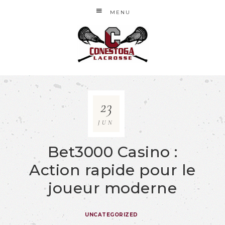
MENU
23
JUN
Bet3000 Casino :
Action rapide pour le
joueur moderne
UNCATEGORIZED