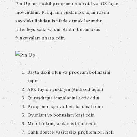
Pin Up-un mobil proqramı Android və iOS üçün
mövcuddur. Proqramı yükləmək üçün rəsmi
saytdakı linkdən istifadə etmək lazımdır.
İnterfeys sadə və sürətlidir, bütün əsas
funksiyaları əhatə edir.
Sayta daxil olun və proqram bölməsini
tapın
APK faylını yükləyin (Android üçün)
Quraşdırma icazələrini aktiv edin
Proqramı açın və hesaba daxil olun
Oyunları və bonusları kəşf edin
Mobil ödənişlərdən istifadə edin
Canlı dəstək vasitəsilə problemləri həll