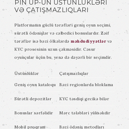
PIN UP-UN ÜSTÜNLÜKLƏRI
VƏ ÇATIŞMAZLIQLARI
Platformanın güclü tərəfləri geniş oyun seçimi,
sürətli ödənişlər və cəlbedici bonuslardır. Zəif
tərəflər isə bəzi ölkələrdə
məhdudiyyətlər
və
KYC prosesinin uzun çəkməsidir. Cəsur
oyunçular üçün bu, yenə də dəyərli bir seçimdir.
Üstünlüklər
Çatışmazlıqlar
Geniş oyun kataloqu
Bəzi regionlarda bloklama
Sürətli depozitlər
KYC təsdiqi gecikə bilər
Bonuslar sərfəlidir
Mərc tələbləri yüksəkdir
Mobil proqram
Bəzi ödəniş metodları