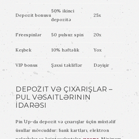
50% ikinci
Depozit bonusu
25x
depozitə
Freespinlər
50 pulsuz spin
20x
Keşbek
10% həftəlik
Yox
VIP bonus
Şəxsi təkliflər
Dəyişir
DEPOZIT VƏ ÇIXARIŞLAR –
PUL VƏSAITLƏRININ
İDARƏSI
Pin Up-da depozit və çıxarışlar üçün müxtəlif
üsullar mövcuddur: bank kartları, elektron