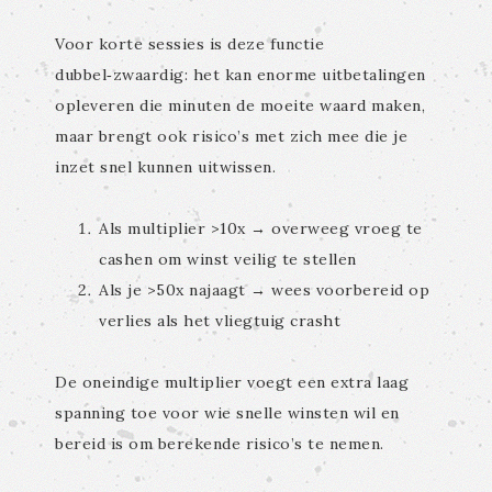
Voor korte sessies is deze functie
dubbel‑zwaardig: het kan enorme uitbetalingen
opleveren die minuten de moeite waard maken,
maar brengt ook risico’s met zich mee die je
inzet snel kunnen uitwissen.
Als multiplier >10x → overweeg vroeg te
cashen om winst veilig te stellen
Als je >50x najaagt → wees voorbereid op
verlies als het vliegtuig crasht
De oneindige multiplier voegt een extra laag
spanning toe voor wie snelle winsten wil en
bereid is om berekende risico’s te nemen.