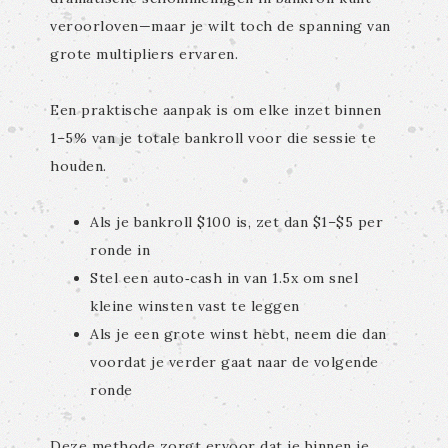
veroorloven—maar je wilt toch de spanning van
grote multipliers ervaren.
Een praktische aanpak is om elke inzet binnen
1–5% van je totale bankroll voor die sessie te
houden.
Als je bankroll $100 is, zet dan $1–$5 per
ronde in
Stel een auto‑cash in van 1.5x om snel
kleine winsten vast te leggen
Als je een grote winst hebt, neem die dan
voordat je verder gaat naar de volgende
ronde
Deze methode zorgt ervoor dat je binnen je