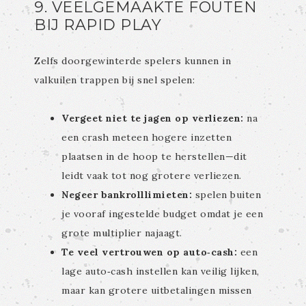
9. VEELGEMAAKTE FOUTEN
BIJ RAPID PLAY
Zelfs doorgewinterde spelers kunnen in
valkuilen trappen bij snel spelen:
Vergeet niet te jagen op verliezen:
na
een crash meteen hogere inzetten
plaatsen in de hoop te herstellen—dit
leidt vaak tot nog grotere verliezen.
Negeer bankrolllimieten:
spelen buiten
je vooraf ingestelde budget omdat je een
grote multiplier najaagt.
Te veel vertrouwen op auto‑cash:
een
lage auto‑cash instellen kan veilig lijken,
maar kan grotere uitbetalingen missen