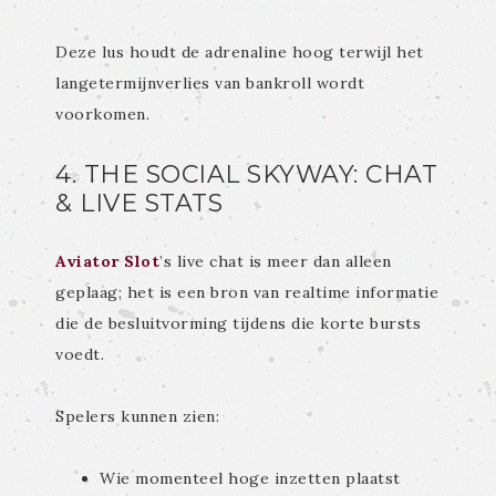
Deze lus houdt de adrenaline hoog terwijl het
langetermijnverlies van bankroll wordt
voorkomen.
4. THE SOCIAL SKYWAY: CHAT
& LIVE STATS
Aviator Slot
’s live chat is meer dan alleen
geplaag; het is een bron van realtime informatie
die de besluitvorming tijdens die korte bursts
voedt.
Spelers kunnen zien:
Wie momenteel hoge inzetten plaatst