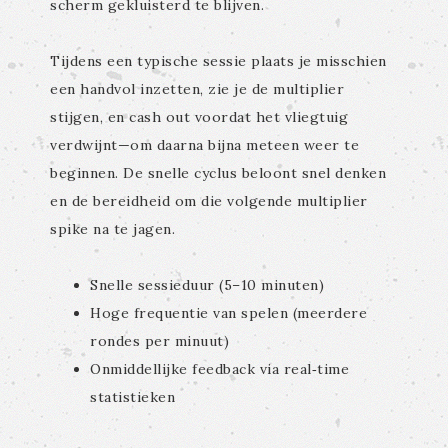
scherm gekluisterd te blijven.
Tijdens een typische sessie plaats je misschien
een handvol inzetten, zie je de multiplier
stijgen, en cash out voordat het vliegtuig
verdwijnt—om daarna bijna meteen weer te
beginnen. De snelle cyclus beloont snel denken
en de bereidheid om die volgende multiplier
spike na te jagen.
Snelle sessieduur (5–10 minuten)
Hoge frequentie van spelen (meerdere
rondes per minuut)
Onmiddellijke feedback via real‑time
statistieken