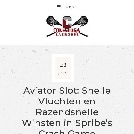
MENU
21
JUN
Aviator Slot: Snelle
Vluchten en
Razendsnelle
Winsten in Spribe’s
Crash Game