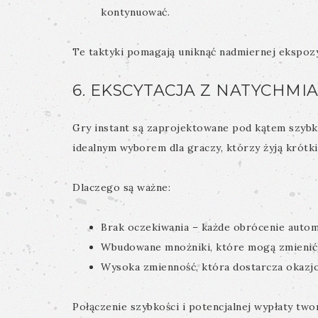
kontynuować.
Te taktyki pomagają uniknąć nadmiernej ekspozy
6. EKSCYTACJA Z NATYCHM
Gry instant są zaprojektowane pod kątem szybkic
idealnym wyborem dla graczy, którzy żyją krótki
Dlaczego są ważne:
Brak oczekiwania – każde obrócenie automa
Wbudowane mnożniki, które mogą zmienić 
Wysoka zmienność, która dostarcza okazj
Połączenie szybkości i potencjalnej wypłaty two