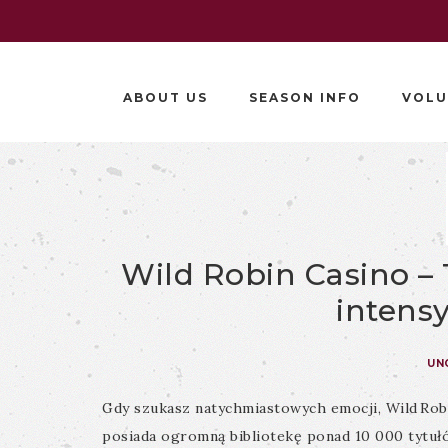
ABOUT US
SEASON INFO
VOLU
Wild Robin Casino – 
intens
UN
Gdy szukasz natychmiastowych emocji, Wild Robi
posiada ogromną bibliotekę ponad 10 000 tytułó