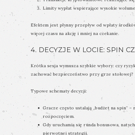
Limity wypłat wspierające wysokie wolume
Efektem jest płynny przepływ od wpłaty środków
więcej czasu na akcję i mniej na czekanie.
4. DECYZJE W LOCIE: SPIN C
Krótka sesja wymusza szybkie wybory: czy ryzyko
zachować bezpieczeństwo przy grze stołowej?
Typowe schematy decyzji:
Gracze często ustalają „budżet na spin” – 
rozpoczęciem.
Gdy uruchamia się runda bonusowa, natychm
pierwotnej strategii.