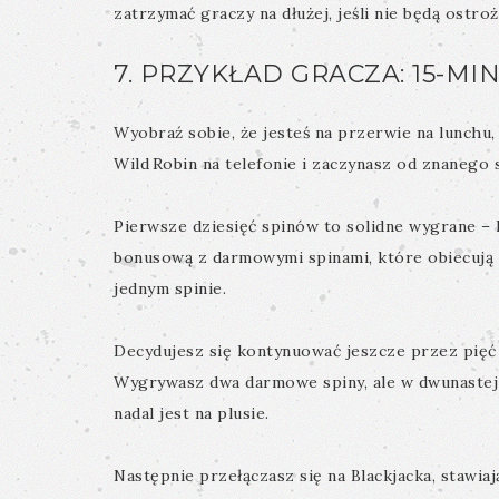
zatrzymać graczy na dłużej, jeśli nie będą ostroż
7. PRZYKŁAD GRACZA: 15-M
Wyobraź sobie, że jesteś na przerwie na lunchu,
Wild Robin na telefonie i zaczynasz od znanego
Pierwsze dziesięć spinów to solidne wygrane – k
bonusową z darmowymi spinami, które obiecują d
jednym spinie.
Decydujesz się kontynuować jeszcze przez pięć
Wygrywasz dwa darmowe spiny, ale w dwunastej m
nadal jest na plusie.
Następnie przełączasz się na Blackjacka, stawiaj