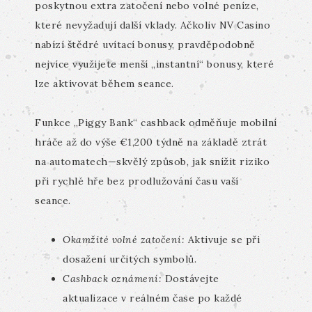
poskytnou extra zatočení nebo volné peníze,
které nevyžadují další vklady. Ačkoliv NV Casino
nabízí štědré uvítací bonusy, pravděpodobně
nejvíce využijete menší „instantní“ bonusy, které
lze aktivovat během seance.
Funkce „Piggy Bank“ cashback odměňuje mobilní
hráče až do výše €1,200 týdně na základě ztrát
na automatech—skvělý způsob, jak snížit riziko
při rychlé hře bez prodlužování času vaší
seance.
Okamžité volné zatočení:
Aktivuje se při
dosažení určitých symbolů.
Cashback oznámení:
Dostávejte
aktualizace v reálném čase po každé