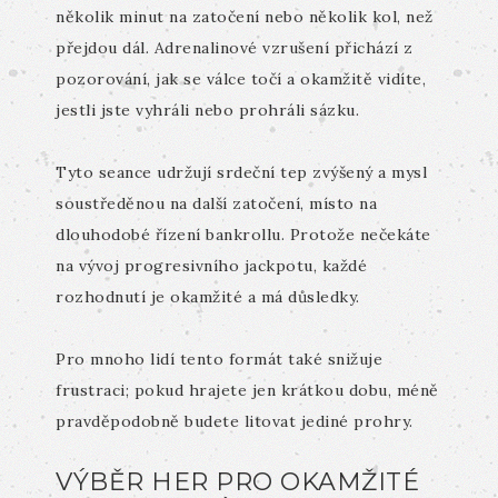
několik minut na zatočení nebo několik kol, než
přejdou dál. Adrenalinové vzrušení přichází z
pozorování, jak se válce točí a okamžitě vidíte,
jestli jste vyhráli nebo prohráli sázku.
Tyto seance udržují srdeční tep zvýšený a mysl
soustředěnou na další zatočení, místo na
dlouhodobé řízení bankrollu. Protože nečekáte
na vývoj progresivního jackpotu, každé
rozhodnutí je okamžité a má důsledky.
Pro mnoho lidí tento formát také snižuje
frustraci; pokud hrajete jen krátkou dobu, méně
pravděpodobně budete litovat jediné prohry.
VÝBĚR HER PRO OKAMŽITÉ