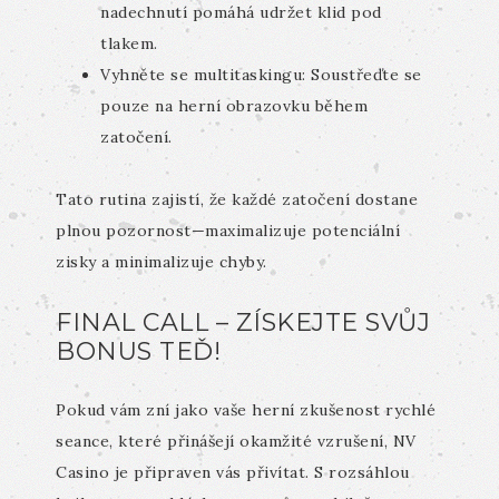
nadechnutí pomáhá udržet klid pod
tlakem.
Vyhněte se multitaskingu: Soustřeďte se
pouze na herní obrazovku během
zatočení.
Tato rutina zajistí, že každé zatočení dostane
plnou pozornost—maximalizuje potenciální
zisky a minimalizuje chyby.
FINAL CALL – ZÍSKEJTE SVŮJ
BONUS TEĎ!
Pokud vám zní jako vaše herní zkušenost rychlé
seance, které přinášejí okamžité vzrušení, NV
Casino je připraven vás přivítat. S rozsáhlou