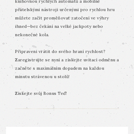
knihovnou rychlých automatů a mobilně
přátelskými nástroji určenými pro rychlou hru
můžete začít proměňovat zatočení ve výhry
ihned—bez čekání na velké jackpoty nebo
nekonečné kola.
Připraveni vrátit do svého hraní rychlost?
Zaregistrujte se nyní a získejte uvítací odměnu a
začněte s maximálním dopadem na každou
minutu strávenou u stolů!
Získejte svůj Bonus Teď!