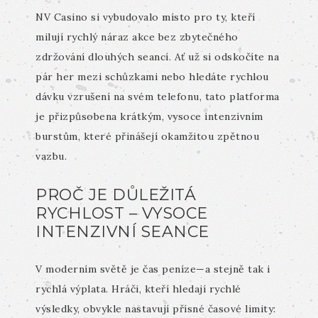
NV Casino si vybudovalo místo pro ty, kteří
milují rychlý náraz akce bez zbytečného
zdržování dlouhých seancí. Ať už si odskočíte na
pár her mezi schůzkami nebo hledáte rychlou
dávku vzrušení na svém telefonu, tato platforma
je přizpůsobena krátkým, vysoce intenzivním
burstům, které přinášejí okamžitou zpětnou
vazbu.
PROČ JE DŮLEŽITÁ
RYCHLOST – VYSOCE
INTENZIVNÍ SEANCE
V moderním světě je čas peníze—a stejně tak i
rychlá výplata. Hráči, kteří hledají rychlé
výsledky, obvykle nastavují přísné časové limity: