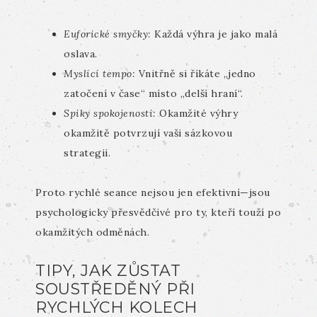
Euforické smyčky:
Každá výhra je jako malá
oslava.
Myslící tempo:
Vnitřně si říkáte „jedno
zatočení v čase“ místo „delší hraní“.
Spiky spokojenosti:
Okamžité výhry
okamžitě potvrzují vaši sázkovou
strategii.
Proto rychlé seance nejsou jen efektivní—jsou
psychologicky přesvědčivé pro ty, kteří touží po
okamžitých odměnách.
TIPY, JAK ZŮSTAT
SOUSTŘEDĚNÝ PŘI
RYCHLÝCH KOLECH