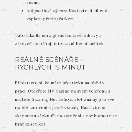
seanci.
Automatické výběry:
Nastavte si cílovou
výplatu před začátkem.
Tato lákadla udržují váš bankroll zdravý a
zároveň umožňují intenzivní herní zážitek.
REÁLNÉ SCÉNÁŘE –
RYCHLÝCH 15 MINUT
Představte si, že máte přestávku na oběd v
práci. Otevřete NV Casino na svém telefonu a
načtete
Sizzling Hot Deluxe
, slot známý pro své
rychlé zatočení a jasné vizuály. Nastavíte si
skromnou sázku €1 na zatočení a rozhodnete se
hrát deset kol.