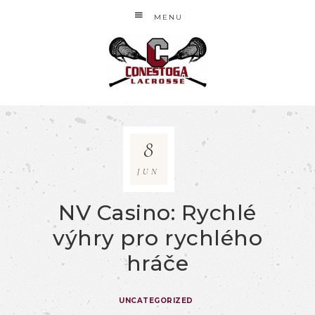
MENU
8
JUN
NV Casino: Rychlé
výhry pro rychlého
hráče
UNCATEGORIZED