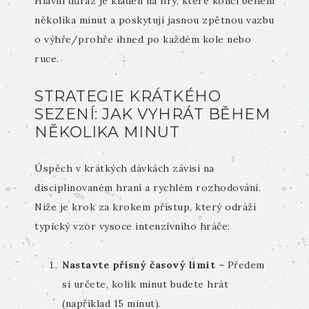
Hlavní důraz je kladen na hry, které končí během
několika minut a poskytují jasnou zpětnou vazbu
o výhře/prohře ihned po každém kole nebo
ruce.
STRATEGIE KRÁTKÉHO
SEZENÍ: JAK VYHRÁT BĚHEM
NĚKOLIKA MINUT
Úspěch v krátkých dávkách závisí na
disciplinovaném hraní a rychlém rozhodování.
Níže je krok za krokem přístup, který odráží
typický vzor vysoce intenzivního hráče:
Nastavte přísný časový limit
– Předem
si určete, kolik minut budete hrát
(například 15 minut).