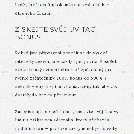
hráči, kteří oceňují okamžitost výsledků bez
dlouhého čekání.
ZÍSKEJTE SVŮJ UVÍTACÍ
BONUS!
Pokud jste připraveni ponořit se do vysoké
intenzity sezení, kde každý spin počítá, BassBet
nabízí lákavý uvítací balíček přizpůsobený pro
rychlé začátečníky: 100% bonus do 500 € a
několik volných spinů, oba navrženy tak, aby vás
dostaly do hry do pěti minut.
Zaregistrujte se ještě dnes, nastavte svůj časový
limit a zažijte ten adrenalin, který přichází s
rychlou hrou — protože každý minut je důležitý,