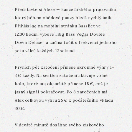
Představte si Alexe — kancelářského pracovníka,
který během obědové pauzy hledá rychlý únik.
Přihlásí se na mobilní stránku BassBet ve
12:30 hodin, vybere „Big Bass Vegas Double
Down Deluxe“ a začíná točit s frekvencí jednoho
setu válců každých 12 sekund.
Prvních pět zatočení přinese skromné výhry 1–
3 € každý. Na šestém zatočení aktivuje volné
kolo, které mu okamžitě přinese 15 €, což je
jasný signál pokračovat. Po 8 zatočeních má
Alex celkovou výhru 25 € z počátečního vkladu
30 €.
V deváté minutě dosáhne svého ziskového