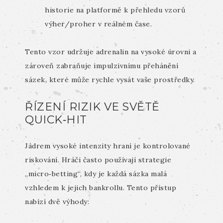
historie na platformě k přehledu vzorů
výher/proher v reálném čase.
Tento vzor udržuje adrenalin na vysoké úrovni a
zároveň zabraňuje impulzivnímu přehánění
sázek, které může rychle vysát vaše prostředky.
ŘÍZENÍ RIZIK VE SVĚTĚ
QUICK‑HIT
Jádrem vysoké intenzity hraní je kontrolované
riskování. Hráči často používají strategie
„micro‑betting“, kdy je každá sázka malá
vzhledem k jejich bankrollu. Tento přístup
nabízí dvě výhody: