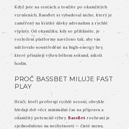
Když jste na cestách a toužíte po okamžitých
vzrušeních, BassBet si vybudoval niche, který je
zaměřený na krátké dávky adrenalinu a rychlé
výplaty. Od okamžiku, kdy se přihlásíte, je
rozložení platformy navrženo tak, aby vás
udržovalo soustředěné na high‑energy hry,
které přinášejí výhru během sekund, nikoli
hodin.
PROČ BASSBET MILUJE FAST
PLAY
Hráči, kteří preferují rychlé sezení, obvykle
hledají dvě věci: minimální čas na přípravu a
okamžitý potenciál výhry.
BassBet
rozhraní je
zjednodušeno na nezbytnosti — čisté menu,