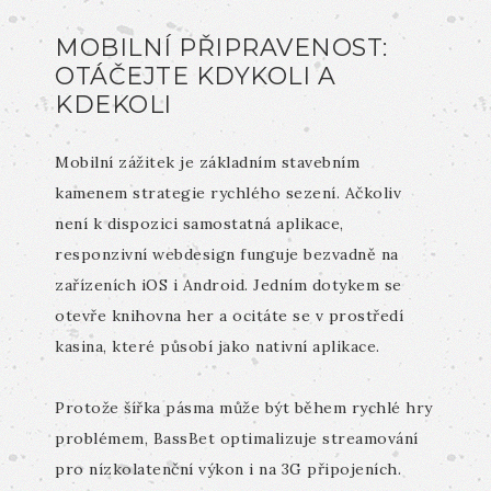
MOBILNÍ PŘIPRAVENOST:
OTÁČEJTE KDYKOLI A
KDEKOLI
Mobilní zážitek je základním stavebním
kamenem strategie rychlého sezení. Ačkoliv
není k dispozici samostatná aplikace,
responzivní webdesign funguje bezvadně na
zařízeních iOS i Android. Jedním dotykem se
otevře knihovna her a ocitáte se v prostředí
kasina, které působí jako nativní aplikace.
Protože šířka pásma může být během rychlé hry
problémem, BassBet optimalizuje streamování
pro nízkolatenční výkon i na 3G připojeních.