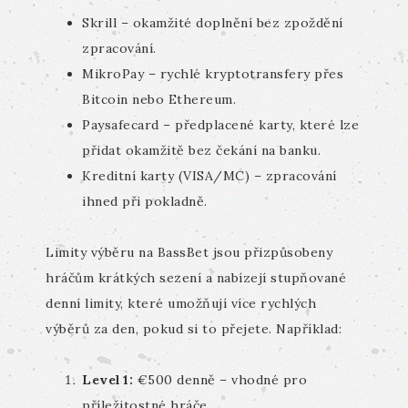
Skrill – okamžité doplnění bez zpoždění
zpracování.
MikroPay – rychlé kryptotransfery přes
Bitcoin nebo Ethereum.
Paysafecard – předplacené karty, které lze
přidat okamžitě bez čekání na banku.
Kreditní karty (VISA/MC) – zpracování
ihned při pokladně.
Limity výběru na BassBet jsou přizpůsobeny
hráčům krátkých sezení a nabízejí stupňované
denní limity, které umožňují více rychlých
výběrů za den, pokud si to přejete. Například:
Level 1:
€500 denně – vhodné pro
příležitostné hráče.