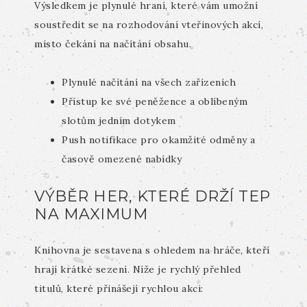
Výsledkem je plynulé hraní, které vám umožní
soustředit se na rozhodování vteřinových akcí,
místo čekání na načítání obsahu.
Plynulé načítání na všech zařízeních
Přístup ke své peněžence a oblíbeným
slotům jedním dotykem
Push notifikace pro okamžité odměny a
časově omezené nabídky
VÝBĚR HER, KTERÉ DRŽÍ TEP
NA MAXIMUM
Knihovna je sestavena s ohledem na hráče, kteří
hrají krátké sezení. Níže je rychlý přehled
titulů, které přinášejí rychlou akci: