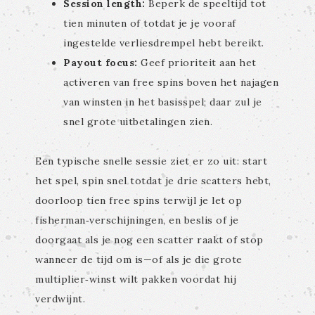
Session length:
Beperk de speeltijd tot
tien minuten of totdat je je vooraf
ingestelde verliesdrempel hebt bereikt.
Payout focus:
Geef prioriteit aan het
activeren van free spins boven het najagen
van winsten in het basisspel; daar zul je
snel grote uitbetalingen zien.
Een typische snelle sessie ziet er zo uit: start
het spel, spin snel totdat je drie scatters hebt,
doorloop tien free spins terwijl je let op
fisherman‑verschijningen, en beslis of je
doorgaat als je nog een scatter raakt of stop
wanneer de tijd om is—of als je die grote
multiplier‑winst wilt pakken voordat hij
verdwijnt.