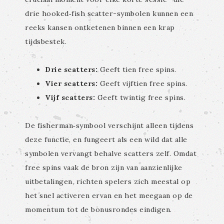
drie hooked‑fish scatter-symbolen kunnen een
reeks kansen ontketenen binnen een krap
tijdsbestek.
Drie scatters:
Geeft tien free spins.
Vier scatters:
Geeft vijftien free spins.
Vijf scatters:
Geeft twintig free spins.
De fisherman‑symbool verschijnt alleen tijdens
deze functie, en fungeert als een wild dat alle
symbolen vervangt behalve scatters zelf. Omdat
free spins vaak de bron zijn van aanzienlijke
uitbetalingen, richten spelers zich meestal op
het snel activeren ervan en het meegaan op de
momentum tot de bonusrondes eindigen.