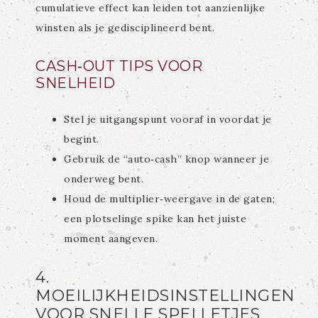
cumulatieve effect kan leiden tot aanzienlijke
winsten als je gedisciplineerd bent.
CASH‑OUT TIPS VOOR
SNELHEID
Stel je uitgangspunt vooraf in voordat je
begint.
Gebruik de “auto‑cash” knop wanneer je
onderweg bent.
Houd de multiplier‑weergave in de gaten;
een plotselinge spike kan het juiste
moment aangeven.
4.
MOEILIJKHEIDSINSTELLINGEN
VOOR SNELLE SPELLETJES