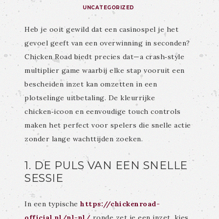
UNCATEGORIZED
Heb je ooit gewild dat een casinospel je het
gevoel geeft van een overwinning in seconden?
Chicken Road biedt precies dat—a crash‑style
multiplier game waarbij elke stap vooruit een
bescheiden inzet kan omzetten in een
plotselinge uitbetaling. De kleurrijke
chicken‑icoon en eenvoudige touch controls
maken het perfect voor spelers die snelle actie
zonder lange wachttijden zoeken.
1. DE PULS VAN EEN SNELLE
SESSIE
In een typische
https://chickenroad-
official.nl/nl-nl/
ronde zet je een inzet, kies