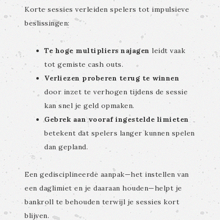
Korte sessies verleiden spelers tot impulsieve
beslissingen:
Te hoge multipliers najagen
leidt vaak
tot gemiste cash outs.
Verliezen proberen terug te winnen
door inzet te verhogen tijdens de sessie
kan snel je geld opmaken.
Gebrek aan vooraf ingestelde limieten
betekent dat spelers langer kunnen spelen
dan gepland.
Een gedisciplineerde aanpak—het instellen van
een daglimiet en je daaraan houden—helpt je
bankroll te behouden terwijl je sessies kort
blijven.