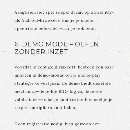
Aangezien het spel soepel draait op zowel iOS-
als Android-browsers, kun je je snelle
speelritme behouden waar je ook bent.
6. DEMO MODE – OEFEN
ZONDER INZET
Voordat je echt geld riskeert, besteed een paar
minuten in demo‑modus om je snelle‑play
strategie te verfijnen. De demo biedt dezelfde
mechanica—dezelfde RNG‑logica, dezelfde
valplaatsen—zodat je kunt testen hoe snel je je
target multipliers kunt halen.
Geen registratie nodig; kies gewoon een