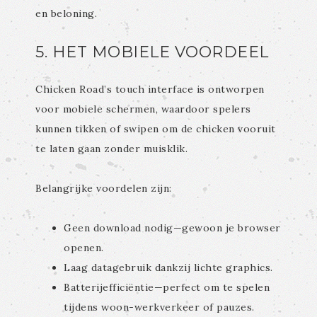
en beloning.
5. HET MOBIELE VOORDEEL
Chicken Road’s touch interface is ontworpen
voor mobiele schermen, waardoor spelers
kunnen tikken of swipen om de chicken vooruit
te laten gaan zonder muisklik.
Belangrijke voordelen zijn:
Geen download nodig—gewoon je browser
openen.
Laag datagebruik dankzij lichte graphics.
Batterijefficiëntie—perfect om te spelen
tijdens woon-werkverkeer of pauzes.