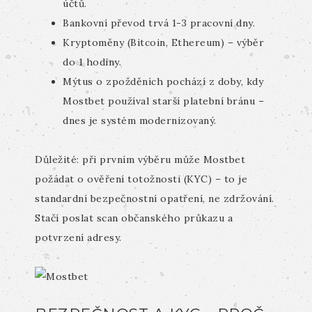
účtů.
Bankovní převod trvá 1-3 pracovní dny.
Kryptoměny (Bitcoin, Ethereum) – výběr
do 1 hodiny.
Mýtus o zpožděních pochází z doby, kdy
Mostbet používal starší platební bránu –
dnes je systém modernizovaný.
Důležité: při prvním výběru může Mostbet
požádat o ověření totožnosti (KYC) – to je
standardní bezpečnostní opatření, ne zdržování.
Stačí poslat scan občanského průkazu a
potvrzení adresy.