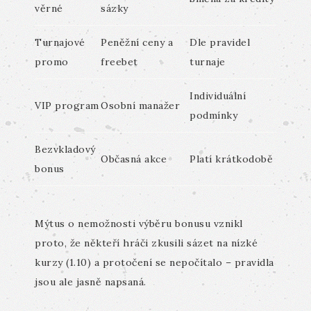
věrné
sázky
Turnajové
Peněžní ceny a
Dle pravidel
promo
freebet
turnaje
Individuální
VIP program
Osobní manažer
podmínky
Bezvkladový
Občasná akce
Platí krátkodobě
bonus
Mýtus o nemožnosti výběru bonusu vznikl
proto, že někteří hráči zkusili sázet na nízké
kurzy (1.10) a protočení se nepočítalo – pravidla
jsou ale jasně napsaná.