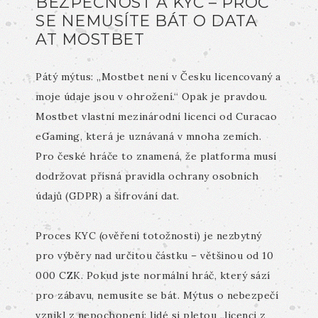
BEZPEČNOST A KYC – PROČ
SE NEMUSÍTE BÁT O DATA
AT MOSTBET
Pátý mýtus: „Mostbet není v Česku licencovaný a
moje údaje jsou v ohrožení.“ Opak je pravdou.
Mostbet vlastní mezinárodní licenci od Curacao
eGaming, která je uznávaná v mnoha zemích.
Pro české hráče to znamená, že platforma musí
dodržovat přísná pravidla ochrany osobních
údajů (GDPR) a šifrování dat.
Proces KYC (ověření totožnosti) je nezbytný
pro výběry nad určitou částku – většinou od 10
000 CZK. Pokud jste normální hráč, který sází
pro zábavu, nemusíte se bát. Mýtus o nebezpečí
vznikl z nepochopení: lidé si pletou „licenci z