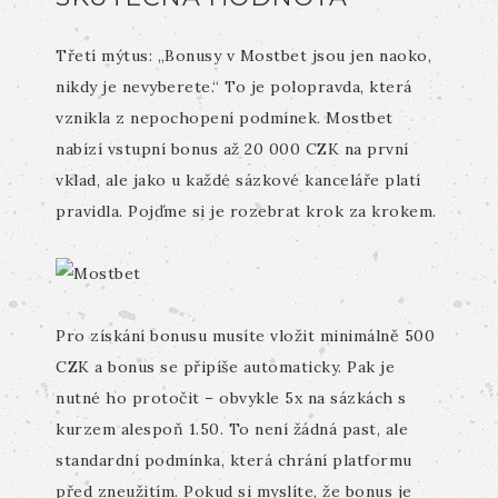
Třetí mýtus: „Bonusy v Mostbet jsou jen naoko,
nikdy je nevyberete.“ To je polopravda, která
vznikla z nepochopení podmínek. Mostbet
nabízí vstupní bonus až 20 000 CZK na první
vklad, ale jako u každé sázkové kanceláře platí
pravidla. Pojďme si je rozebrat krok za krokem.
Pro získání bonusu musíte vložit minimálně 500
CZK a bonus se připíše automaticky. Pak je
nutné ho protočit – obvykle 5x na sázkách s
kurzem alespoň 1.50. To není žádná past, ale
standardní podmínka, která chrání platformu
před zneužitím. Pokud si myslíte, že bonus je