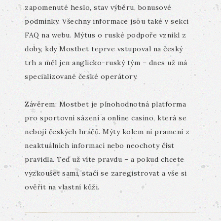
zapomenuté heslo, stav výběru, bonusové
podmínky. Všechny informace jsou také v sekci
FAQ na webu. Mýtus o ruské podpoře vznikl z
doby, kdy Mostbet teprve vstupoval na český
trh a měl jen anglicko-ruský tým – dnes už má
specializované české operátory.
Závěrem: Mostbet je plnohodnotná platforma
pro sportovní sázení a online casino, která se
nebojí českých hráčů. Mýty kolem ní pramení z
neaktuálních informací nebo neochoty číst
pravidla. Teď už víte pravdu – a pokud chcete
vyzkoušet sami, stačí se zaregistrovat a vše si
ověřit na vlastní kůži.