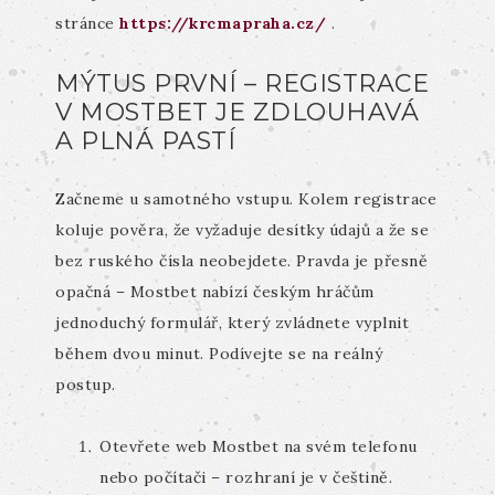
stránce
https://krcmapraha.cz/
.
MÝTUS PRVNÍ – REGISTRACE
V MOSTBET JE ZDLOUHAVÁ
A PLNÁ PASTÍ
Začneme u samotného vstupu. Kolem registrace
koluje pověra, že vyžaduje desítky údajů a že se
bez ruského čísla neobejdete. Pravda je přesně
opačná – Mostbet nabízí českým hráčům
jednoduchý formulář, který zvládnete vyplnit
během dvou minut. Podívejte se na reálný
postup.
Otevřete web Mostbet na svém telefonu
nebo počítači – rozhraní je v češtině.