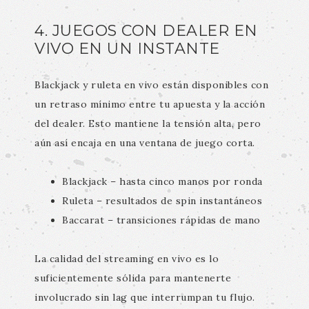
4. JUEGOS CON DEALER EN
VIVO EN UN INSTANTE
Blackjack y ruleta en vivo están disponibles con
un retraso mínimo entre tu apuesta y la acción
del dealer. Esto mantiene la tensión alta, pero
aún así encaja en una ventana de juego corta.
Blackjack – hasta cinco manos por ronda
Ruleta – resultados de spin instantáneos
Baccarat – transiciones rápidas de mano
La calidad del streaming en vivo es lo
suficientemente sólida para mantenerte
involucrado sin lag que interrumpan tu flujo.