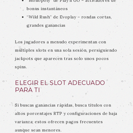
“Monopoly” de Play’n GO – activadores de
bonus instantáneos
“Wild Rush” de Evoplay – rondas cortas,
grandes ganancias
Los jugadores a menudo experimentan con
múltiples slots en una sola sesión, persiguiendo
jackpots que aparecen tras solo unos pocos
spins.
ELEGIR EL SLOT ADECUADO
PARA TI
Si buscas ganancias rápidas, busca títulos con
altos porcentajes RTP y configuraciones de baja
varianza; estos ofrecen pagos frecuentes
aunque sean menores.