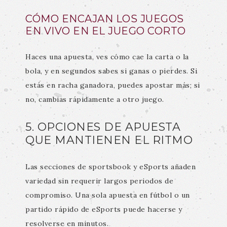
CÓMO ENCAJAN LOS JUEGOS
EN VIVO EN EL JUEGO CORTO
Haces una apuesta, ves cómo cae la carta o la
bola, y en segundos sabes si ganas o pierdes. Si
estás en racha ganadora, puedes apostar más; si
no, cambias rápidamente a otro juego.
5. OPCIONES DE APUESTA
QUE MANTIENEN EL RITMO
Las secciones de sportsbook y eSports añaden
variedad sin requerir largos periodos de
compromiso. Una sola apuesta en fútbol o un
partido rápido de eSports puede hacerse y
resolverse en minutos.