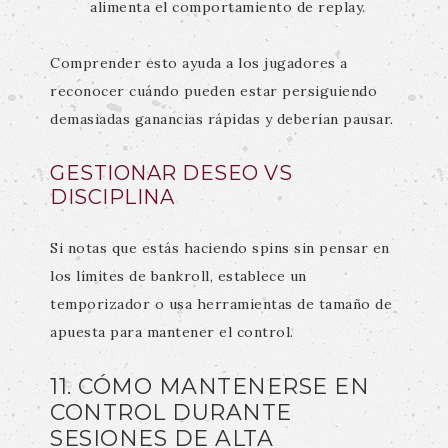
alimenta el comportamiento de replay.
Comprender esto ayuda a los jugadores a
reconocer cuándo pueden estar persiguiendo
demasiadas ganancias rápidas y deberían pausar.
GESTIONAR DESEO VS
DISCIPLINA
Si notas que estás haciendo spins sin pensar en
los límites de bankroll, establece un
temporizador o usa herramientas de tamaño de
apuesta para mantener el control.
11. CÓMO MANTENERSE EN
CONTROL DURANTE
SESIONES DE ALTA