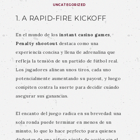
UNCATEGORIZED
1. A RAPID‑FIRE KICKOFF
En el mundo de los
instant casino games
,
Penalty shootout
destaca como una
experiencia concisa y llena de adrenalina que
refleja la tensión de un partido de fútbol real.
Los jugadores alinean unos tiros, cada uno
potencialmente aumentando su payout, y luego
compiten contra la suerte para decidir cuándo
asegurar sus ganancias.
El encanto del juego radica en su brevedad: una
sola ronda puede terminar en menos de un
minuto, lo que lo hace perfecto para quienes
disfrutan de una ráfaga rápida de acción sin el