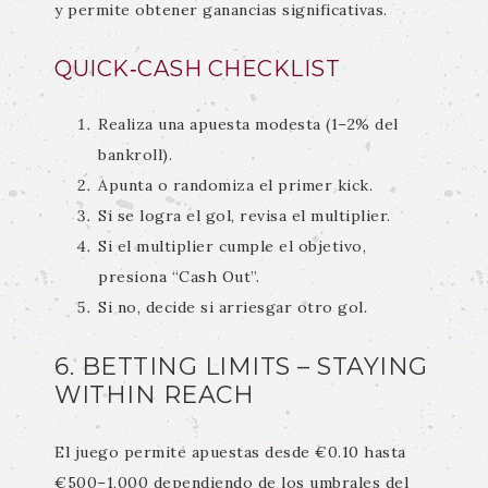
y permite obtener ganancias significativas.
QUICK‑CASH CHECKLIST
Realiza una apuesta modesta (1–2% del
bankroll).
Apunta o randomiza el primer kick.
Si se logra el gol, revisa el multiplier.
Si el multiplier cumple el objetivo,
presiona “Cash Out”.
Si no, decide si arriesgar otro gol.
6. BETTING LIMITS – STAYING
WITHIN REACH
El juego permite apuestas desde €0.10 hasta
€500–1,000 dependiendo de los umbrales del