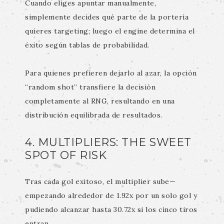
Cuando eliges apuntar manualmente,
simplemente decides qué parte de la portería
quieres targeting; luego el engine determina el
éxito según tablas de probabilidad.
Para quienes prefieren dejarlo al azar, la opción
“random shot” transfiere la decisión
completamente al RNG, resultando en una
distribución equilibrada de resultados.
4. MULTIPLIERS: THE SWEET
SPOT OF RISK
Tras cada gol exitoso, el multiplier sube—
empezando alrededor de 1.92x por un solo gol y
pudiendo alcanzar hasta 30.72x si los cinco tiros
entran.