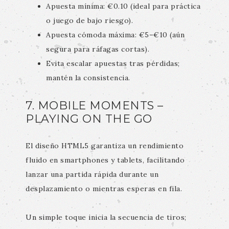
Apuesta mínima: €0.10 (ideal para práctica
o juego de bajo riesgo).
Apuesta cómoda máxima: €5–€10 (aún
segura para ráfagas cortas).
Evita escalar apuestas tras pérdidas;
mantén la consistencia.
7. MOBILE MOMENTS –
PLAYING ON THE GO
El diseño HTML5 garantiza un rendimiento
fluido en smartphones y tablets, facilitando
lanzar una partida rápida durante un
desplazamiento o mientras esperas en fila.
Un simple toque inicia la secuencia de tiros;