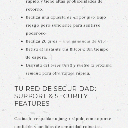
rápido y tiene altas probabilidades de
retorno.
Realiza una apuesta de €1 por giro:
Bajo
riesgo pero suficiente para sentirse
poderoso.
Realiza 20 giros
— una ganancia de €15!
Retira al instante vía Bitcoin:
Sin tiempo
de espera.
Disfruta del breve thrill y vuelve la próxima
semana para otra ráfaga rápida.
TU RED DE SEGURIDAD:
SUPPORT & SECURITY
FEATURES
Casinado respalda su juego rápido con soporte
confiable y medidas de seguridad robustas.