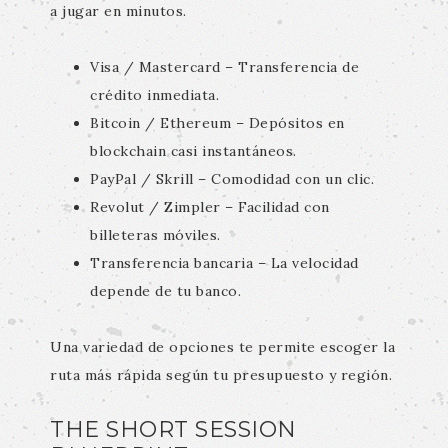
a jugar en minutos.
Visa / Mastercard – Transferencia de
crédito inmediata.
Bitcoin / Ethereum – Depósitos en
blockchain casi instantáneos.
PayPal / Skrill – Comodidad con un clic.
Revolut / Zimpler – Facilidad con
billeteras móviles.
Transferencia bancaria – La velocidad
depende de tu banco.
Una variedad de opciones te permite escoger la
ruta más rápida según tu presupuesto y región.
THE SHORT SESSION