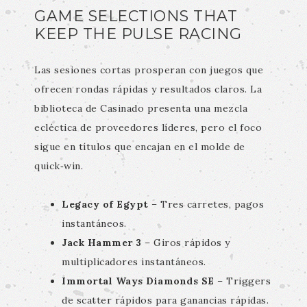
GAME SELECTIONS THAT
KEEP THE PULSE RACING
Las sesiones cortas prosperan con juegos que
ofrecen rondas rápidas y resultados claros. La
biblioteca de Casinado presenta una mezcla
ecléctica de proveedores líderes, pero el foco
sigue en títulos que encajan en el molde de
quick‑win.
Legacy of Egypt
– Tres carretes, pagos
instantáneos.
Jack Hammer 3
– Giros rápidos y
multiplicadores instantáneos.
Immortal Ways Diamonds SE
– Triggers
de scatter rápidos para ganancias rápidas.