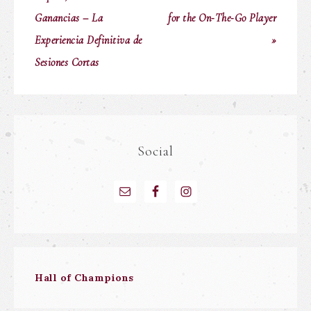
Ganancias – La
for the On‑The‑Go Player
Experiencia Definitiva de
»
Sesiones Cortas
Social
Hall of Champions