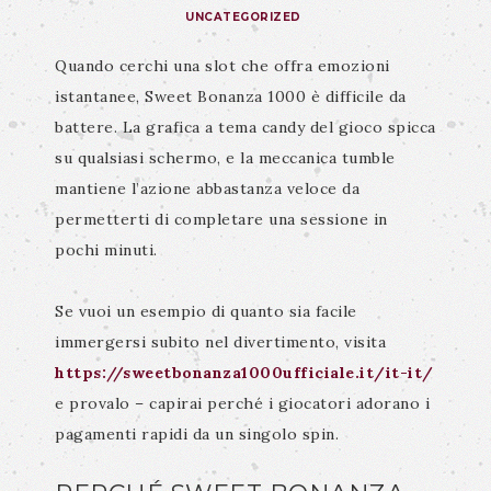
UNCATEGORIZED
Quando cerchi una slot che offra emozioni
istantanee, Sweet Bonanza 1000 è difficile da
battere. La grafica a tema candy del gioco spicca
su qualsiasi schermo, e la meccanica tumble
mantiene l’azione abbastanza veloce da
permetterti di completare una sessione in
pochi minuti.
Se vuoi un esempio di quanto sia facile
immergersi subito nel divertimento, visita
https://sweetbonanza1000ufficiale.it/it-it/
e provalo – capirai perché i giocatori adorano i
pagamenti rapidi da un singolo spin.