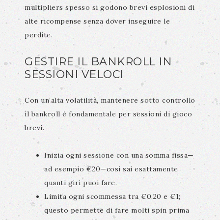
multipliers spesso si godono brevi esplosioni di
alte ricompense senza dover inseguire le
perdite.
GESTIRE IL BANKROLL IN
SESSIONI VELOCI
Con un’alta volatilità, mantenere sotto controllo
il bankroll è fondamentale per sessioni di gioco
brevi.
Inizia ogni sessione con una somma fissa—
ad esempio €20—così sai esattamente
quanti giri puoi fare.
Limita ogni scommessa tra €0.20 e €1;
questo permette di fare molti spin prima