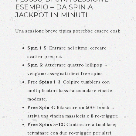
ESEMPIO – DA SPIN A
JACKPOT IN MINUTI
Una sessione breve tipica potrebbe essere così:
Spin 1–5:
Entrare nel ritmo; cercare
scatter precoci.
Spin 6:
Atterrare quattro lollipop →
vengono assegnati dieci free spins.
Free Spins 1–3:
Colpire tumblers con
moltiplicatori bassi; accumulare vincite
modeste.
Free Spin 4:
Rilasciare un 500× bomb →
attiva una vincita massiccia e il re‑trigger.
Free Spins 5–10:
Continuare a tumblare;
terminare con due re‑trigger per altri