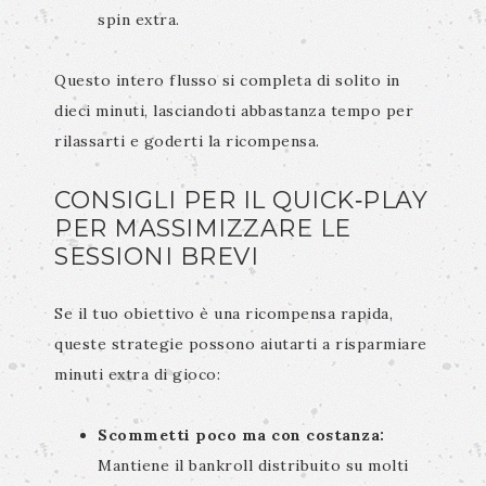
spin extra.
Questo intero flusso si completa di solito in
dieci minuti, lasciandoti abbastanza tempo per
rilassarti e goderti la ricompensa.
CONSIGLI PER IL QUICK‑PLAY
PER MASSIMIZZARE LE
SESSIONI BREVI
Se il tuo obiettivo è una ricompensa rapida,
queste strategie possono aiutarti a risparmiare
minuti extra di gioco:
Scommetti poco ma con costanza:
Mantiene il bankroll distribuito su molti