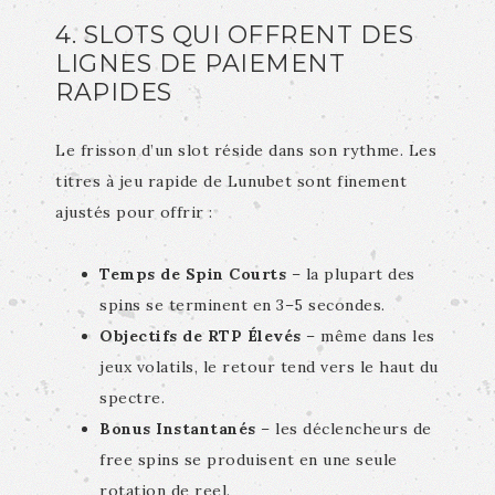
4. SLOTS QUI OFFRENT DES
LIGNES DE PAIEMENT
RAPIDES
Le frisson d’un slot réside dans son rythme. Les
titres à jeu rapide de Lunubet sont finement
ajustés pour offrir :
Temps de Spin Courts
– la plupart des
spins se terminent en 3–5 secondes.
Objectifs de RTP Élevés
– même dans les
jeux volatils, le retour tend vers le haut du
spectre.
Bonus Instantanés
– les déclencheurs de
free spins se produisent en une seule
rotation de reel.