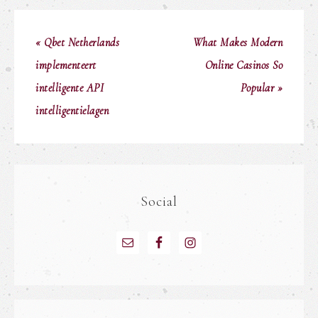
« Qbet Netherlands
What Makes Modern
implementeert
Online Casinos So
intelligente API
Popular »
intelligentielagen
Social