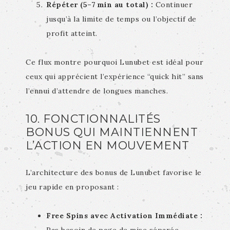
Répéter (5–7 min au total) :
Continuer
jusqu’à la limite de temps ou l’objectif de
profit atteint.
Ce flux montre pourquoi Lunubet est idéal pour
ceux qui apprécient l’expérience “quick hit” sans
l’ennui d’attendre de longues manches.
10. FONCTIONNALITÉS
BONUS QUI MAINTIENNENT
L’ACTION EN MOUVEMENT
L’architecture des bonus de Lunubet favorise le
jeu rapide en proposant :
Free Spins avec Activation Immédiate :