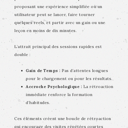
proposant une expérience simplifiée où un
utilisateur peut se lancer, faire tourner
quelques reels, et partir avec un gain ou une
leçon en moins de dix minutes.
L’attrait principal des sessions rapides est
double :
Gain de Temps :
Pas d’attentes longues
pour le chargement ou pour les résultats.
Accroche Psychologique :
La rétroaction
immédiate renforce la formation
d’habitudes.
Ces éléments créent une boucle de rétroaction
qui encourage des visites répétées courtes