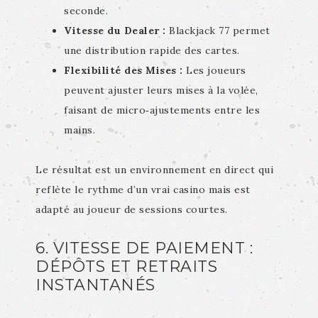
seconde.
Vitesse du Dealer :
Blackjack 77 permet
une distribution rapide des cartes.
Flexibilité des Mises :
Les joueurs
peuvent ajuster leurs mises à la volée,
faisant de micro‑ajustements entre les
mains.
Le résultat est un environnement en direct qui
reflète le rythme d’un vrai casino mais est
adapté au joueur de sessions courtes.
6. VITESSE DE PAIEMENT :
DÉPÔTS ET RETRAITS
INSTANTANÉS