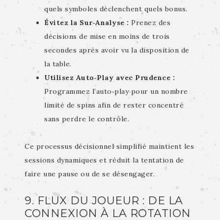
quels symboles déclenchent quels bonus.
Évitez la Sur‑Analyse :
Prenez des
décisions de mise en moins de trois
secondes après avoir vu la disposition de
la table.
Utilisez Auto‑Play avec Prudence :
Programmez l’auto‑play pour un nombre
limité de spins afin de rester concentré
sans perdre le contrôle.
Ce processus décisionnel simplifié maintient les
sessions dynamiques et réduit la tentation de
faire une pause ou de se désengager.
9. FLUX DU JOUEUR : DE LA
CONNEXION À LA ROTATION