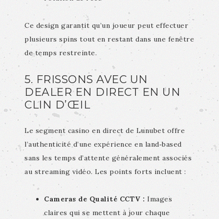
Ce design garantit qu’un joueur peut effectuer
plusieurs spins tout en restant dans une fenêtre
de temps restreinte.
5. FRISSONS AVEC UN
DEALER EN DIRECT EN UN
CLIN D’ŒIL
Le segment casino en direct de Lunubet offre
l’authenticité d’une expérience en land‑based
sans les temps d’attente généralement associés
au streaming vidéo. Les points forts incluent :
Cameras de Qualité CCTV :
Images
claires qui se mettent à jour chaque