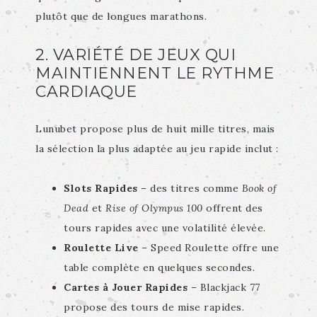
plutôt que de longues marathons.
2. VARIÉTÉ DE JEUX QUI
MAINTIENNENT LE RYTHME
CARDIAQUE
Lunubet propose plus de huit mille titres, mais
la sélection la plus adaptée au jeu rapide inclut :
Slots Rapides
– des titres comme
Book of
Dead
et
Rise of Olympus 100
offrent des
tours rapides avec une volatilité élevée.
Roulette Live
– Speed Roulette offre une
table complète en quelques secondes.
Cartes à Jouer Rapides
– Blackjack 77
propose des tours de mise rapides.