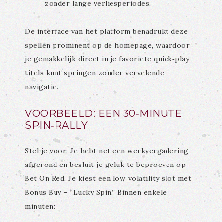
zonder lange verliesperiodes.
De interface van het platform benadrukt deze
spellen prominent op de homepage, waardoor
je gemakkelijk direct in je favoriete quick‑play
titels kunt springen zonder vervelende
navigatie.
VOORBEELD: EEN 30‑MINUTE
SPIN‑RALLY
Stel je voor: Je hebt net een werkvergadering
afgerond en besluit je geluk te beproeven op
Bet On Red. Je kiest een low‑volatility slot met
Bonus Buy – “Lucky Spin.” Binnen enkele
minuten: