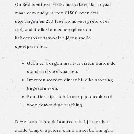
On Red biedt een welkomstpakket dat royaal
maar eenvoudig is: tot €1500 over drie
stortingen en 250 free spins verspreid over
tijd, zodat elke bonus behapbaar en
beheersbaar aanvoelt tijdens snelle
speelperioden.
Geen verborgen inzetvereisten buiten de
standaard voorwaarden.
Inzetten worden direct bij elke storting
bijgeschreven.
Bounties zijn zichtbaar op je dashboard
voor eenvoudige tracking.
Deze aanpak houdt bonussen in lijn met het
snelle tempo; spelers kunnen snel beloningen