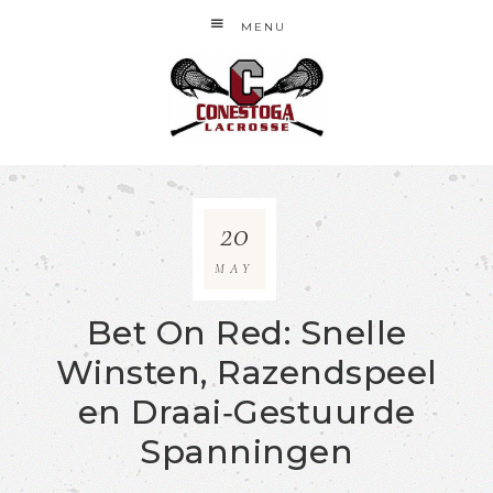
MENU
20
MAY
Bet On Red: Snelle
Winsten, Razendspeel
en Draai‑Gestuurde
Spanningen