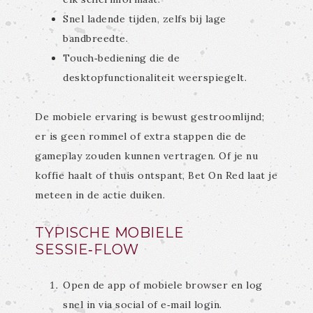
Snel ladende tijden, zelfs bij lage
bandbreedte.
Touch‑bediening die de
desktopfunctionaliteit weerspiegelt.
De mobiele ervaring is bewust gestroomlijnd;
er is geen rommel of extra stappen die de
gameplay zouden kunnen vertragen. Of je nu
koffie haalt of thuis ontspant, Bet On Red laat je
meteen in de actie duiken.
TYPISCHE MOBIELE
SESSIE‑FLOW
Open de app of mobiele browser en log
snel in via social of e‑mail login.