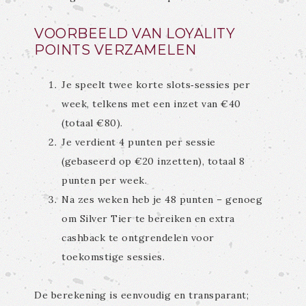
VOORBEELD VAN LOYALITY
POINTS VERZAMELEN
Je speelt twee korte slots‑sessies per
week, telkens met een inzet van €40
(totaal €80).
Je verdient 4 punten per sessie
(gebaseerd op €20 inzetten), totaal 8
punten per week.
Na zes weken heb je 48 punten – genoeg
om Silver Tier te bereiken en extra
cashback te ontgrendelen voor
toekomstige sessies.
De berekening is eenvoudig en transparant;