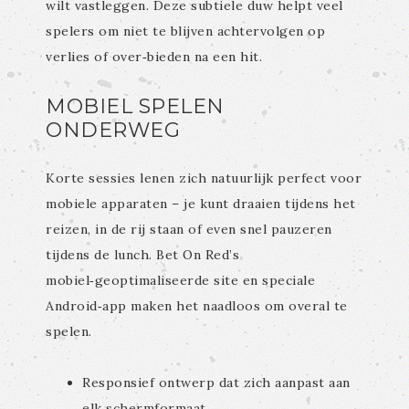
wilt vastleggen. Deze subtiele duw helpt veel
spelers om niet te blijven achtervolgen op
verlies of over‑bieden na een hit.
MOBIEL SPELEN
ONDERWEG
Korte sessies lenen zich natuurlijk perfect voor
mobiele apparaten – je kunt draaien tijdens het
reizen, in de rij staan of even snel pauzeren
tijdens de lunch. Bet On Red’s
mobiel‑geoptimaliseerde site en speciale
Android‑app maken het naadloos om overal te
spelen.
Responsief ontwerp dat zich aanpast aan
elk schermformaat.