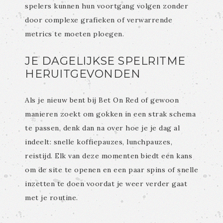
spelers kunnen hun voortgang volgen zonder
door complexe grafieken of verwarrende
metrics te moeten ploegen.
JE DAGELIJKSE SPELRITME
HERUITGEVONDEN
Als je nieuw bent bij Bet On Red of gewoon
manieren zoekt om gokken in een strak schema
te passen, denk dan na over hoe je je dag al
indeelt: snelle koffiepauzes, lunchpauzes,
reistijd. Elk van deze momenten biedt een kans
om de site te openen en een paar spins of snelle
inzetten te doen voordat je weer verder gaat
met je routine.