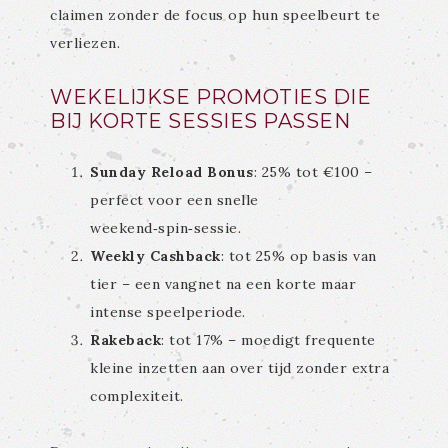
claimen zonder de focus op hun speelbeurt te
verliezen.
WEKELIJKSE PROMOTIES DIE
BIJ KORTE SESSIES PASSEN
Sunday Reload Bonus
: 25% tot €100 –
perfect voor een snelle
weekend‑spin‑sessie.
Weekly Cashback
: tot 25% op basis van
tier – een vangnet na een korte maar
intense speelperiode.
Rakeback
: tot 17% – moedigt frequente
kleine inzetten aan over tijd zonder extra
complexiteit.