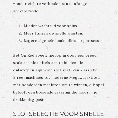
zonder zich te verbinden aan een lange
speelperiode.
Minder wachttijd voor spins.
Meer kansen op snelle winsten.
Lagere algehele bankrollrisico per sessie.
Bet On Red speelt hierop in door een breed
scala aan slot-titels aan te bieden die
ontworpen zijn voor snel spel. Van klassieke
5‑reel machines tot moderne Megaways-titels
met honderden manieren om te winnen, elk spel
belooft een boeiende ervaring die mooi in je
drukke dag past.
SLOTSELECTIE VOOR SNELLE