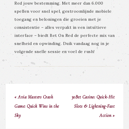
Red jouw bestemming. Met meer dan 6.000
spellen voor snel spel, gestroomlijnde mobiele
toegang en beloningen die groeien met je
consistentie – alles verpakt in een intuïtieve
interface – biedt Bet On Red de perfecte mix van
snelheid en opwinding. Duik vandaag nog in je
volgende snelle sessie en voel de rush!
« Avia Masters Crash
30Bet Casino: Quick‑Hit
Game: Quick Wins in the
Slots & Lightning‑Fast
Sky
Action »